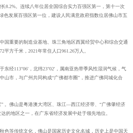
同比增长8.2%。连续八年位居全国综合实力百强区第一，第十一次
国绿色发展百强区第一位，建设人民满意政府指数位居佛山市五
中国重要的制造业基地、珠三角地区西翼经贸中心和综合交通
72平方千米，2021年常住人口961.26万人。
113°06'，北纬23°02'，属南亚热带季风性湿润气候，气
中山市，与广州共同构成“广佛都市圈”，推进广佛同城化合
家” 。佛山是粤港澳大湾区、珠江—西江经济带、“广佛肇经济
为发达的地区之一，在广东省经济发展中处于领先地位。
秋色等传统文化，佛山是国家历史文化名城，历史上是中国天