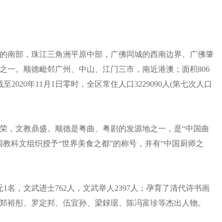
的南部，珠江三角洲平原中部，广佛同城的西南边界、广佛肇
之一。顺德毗邻广州、中山、江门三市，南近港澳；面积806
2020年11月1日零时，全区常住人口3229090人(第七次人口
荣，文教鼎盛。顺德是粤曲、粤剧的发源地之一，是“中国曲
教科文组织授予“世界美食之都”的称号，并有“中国厨师之
名，文武进士762人，文武举人2397人；孕育了清代诗书画
郑裕彤、罗定邦、伍宜孙、梁銶琚、陈冯富珍等杰出人物。