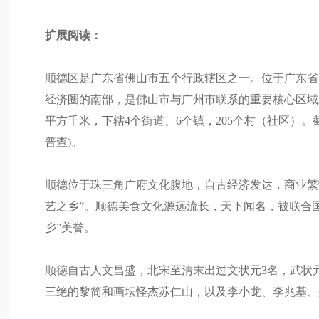
扩展阅读：
顺德区是广东省佛山市五个行政辖区之一。位于广东省
经济圈的南部，是佛山市与广州市联系的重要核心区域
平方千米，下辖4个街道、6个镇，205个村（社区）。截至
普查)。
顺德位于珠三角广府文化腹地，自古经济发达，商业繁
艺之乡”。顺德美食文化源远流长，天下闻名，被联合国
乡”美誉。
顺德自古人文昌盛，北宋至清末出过文状元3名，武状元1
三绝的黎简和画坛怪杰苏仁山，以及李小龙、李兆基、