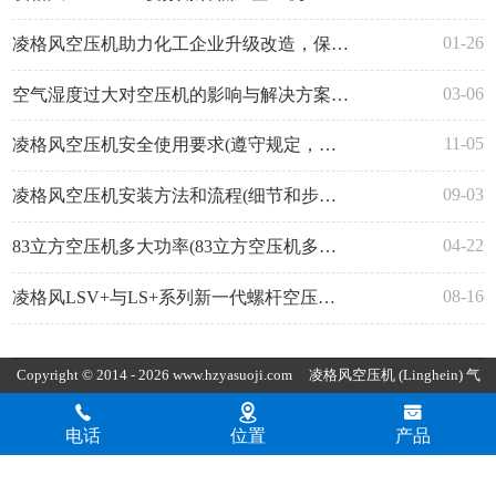
01-26
凌格风空压机助力化工企业升级改造，保障农业药剂安全生产
03-06
空气湿度过大对空压机的影响与解决方案(主要体现在这几个方面)
11-05
凌格风空压机安全使用要求(遵守规定，确保运行)
09-03
凌格风空压机安装方法和流程(细节和步骤需要注意)
04-22
83立方空压机多大功率(83立方空压机多少公斤压力)
08-16
凌格风LSV+与LS+系列新一代螺杆空压机的优势特点(省时省心)
Copyright © 2014 - 2026 www.hzyasuoji.com
凌格风空压机
(Linghein) 气
胜智能装备（深圳）有限公司版权所有
粤ICP备2021072975号
粤公
电话
位置
产品
网安备44030002002880