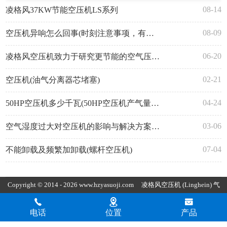
08-14
凌格风37KW节能空压机LS系列
08-09
空压机异响怎么回事(时刻注意事项，有效避免异响)
06-20
凌格风空压机致力于研究更节能的空气压缩机
02-21
空压机(油气分离器芯堵塞)
04-24
50HP空压机多少千瓦(50HP空压机产气量多少立方)
03-06
空气湿度过大对空压机的影响与解决方案(主要体现在这几个方面)
07-04
不能卸载及频繁加卸载(螺杆空压机)
Copyright © 2014 - 2026 www.hzyasuoji.com
凌格风空压机
(Linghein) 气
胜智能装备（深圳）有限公司版权所有
粤ICP备2021072975号
粤公
电话
位置
产品
网安备44030002002880