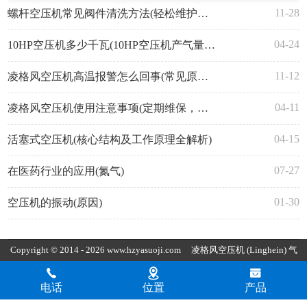
11-28
螺杆空压机常见阀件清洗方法(轻松维护设备)
04-24
10HP空压机多少千瓦(10HP空压机产气量多少立方)
11-12
凌格风空压机高温报警怎么回事(常见原因与解决办法)
04-11
凌格风空压机使用注意事项(定期维保，遵守规定)
04-15
活塞式空压机(核心结构及工作原理全解析)
07-27
在医药行业的应用(氮气)
01-30
空压机的振动(原因)
Copyright © 2014 - 2026 www.hzyasuoji.com
凌格风空压机
(Linghein) 气
胜智能装备（深圳）有限公司版权所有
粤ICP备2021072975号
粤公
电话
位置
产品
网安备44030002002880