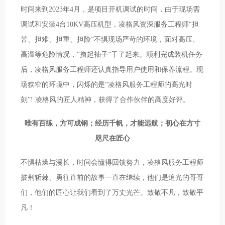
时间来到2023年4月，是项目开机调试的时间，由于现场需
调试和安装4台10KV高压机型，凌格风资深服务工程师“担
苦、担难、担重、担险”不惧现场严苛的环境，面对高压、
高温等危险情况，“撸起袖子”干了起来。顺利完成装机任务
后，凌格风服务工程师还认真指导用户使用和保养流程。现
场狭窄的环境中，闪烁的是“凌格风服务工程师的高光时
刻”! 凌格风的匠人精神，获得了合作伙伴的高度好评。
唯有百练，方可成钢；
经历千帆，才能远航；
初心在方寸
咫尺在匠心
不惧枯燥与漫长，时间会懂得回馈努力，凌格风服务工程师
披荆斩棘、勇往直前的故事一直在继续，他们是追光的哥哥
们，他们的匠心让我们看到了万丈光芒。致敬不凡，致敬平
凡！