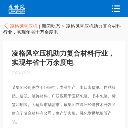
凌格风空压机
|
新闻动态
>
凌格风空压机助力复合材料
行业，实现年省十万余度电
凌格风空压机助力复合材料行业，
实现年省十万余度电
2020-12-03
某集团公司创立于1989年，专业生产、出口离型纸、自粘胶
贴、建筑、装饰材料，广泛应用于医药包装、书本包装、标
签印刷等。为适应市场需求，该集团在温州经济技术开发区
建立了复合材料有公司，生产防火板、强化耐磨地板等产
品。