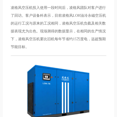
凌格风空压机投入使用一段时间后，凌格风团队对客户进行
了回访。客户设备科表示，目前凌格风LOH油冷永磁空压机
的运行工况与原来的工况相同，凌格风空压机负载及相关数
据表现尤为出色。现场测得的数据显示，在相同的生产情况
下，凌格风空压机要比旧机每年节省约15万度电，远超预期
节能目标。