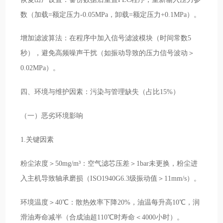
数（加载=额定压力-0.05MPa，卸载=额定压力+0.1MPa）。
增加滤波算法：在程序中加入信号滤波模块（时间常数5
秒），避免高频噪声干扰（如振动导致的压力信号波动＞
0.02MPa）。
四、环境与维护因素：污染与管理缺失（占比15%）
（一）恶劣环境影响
1.关键因素
粉尘浓度＞50mg/m³：空气滤芯压差＞1bar未更换，粉尘进
入主机导致轴承磨损（ISO1940G6.3级振动值＞11mm/s）。
环境温度＞40℃：散热效率下降20%，油温每升高10℃，润
滑油寿命减半（合成油超110℃时寿命＜4000小时）。