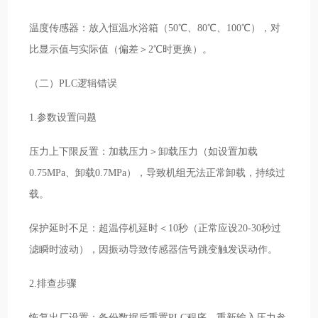
温度传感器：放入恒温水浴箱（50℃、80℃、100℃），对
比显示值与实际值（偏差＞2℃时更换）。
（二）PLC逻辑错误
1.参数设置问题
压力上下限反置：加载压力＞卸载压力（如设置加载
0.75MPa、卸载0.7MPa），导致机组无法正常卸载，持续过
载。
保护延时不足：超温停机延时＜10秒（正常应设20-30秒过
滤瞬时波动），因振动导致传感器信号跳变触发误动作。
2.排查步骤
恢复出厂设置：备份数据后重置PLC程序，重新输入压力参