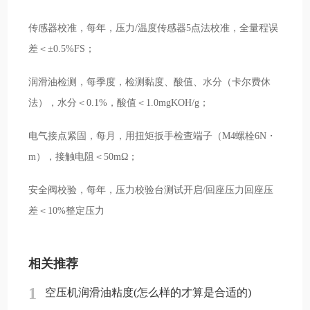
传感器校准，每年，压力/温度传感器5点法校准，全量程误
差＜±0.5%FS；
润滑油检测，每季度，检测黏度、酸值、水分（卡尔费休
法），水分＜0.1%，酸值＜1.0mgKOH/g；
电气接点紧固，每月，用扭矩扳手检查端子（M4螺栓6N・
m），接触电阻＜50mΩ；
安全阀校验，每年，压力校验台测试开启/回座压力回座压
差＜10%整定压力
相关推荐
1
空压机润滑油粘度(怎么样的才算是合适的)