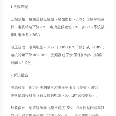
1.故障表现
三相缺相：接触器触点烧蚀（烧蚀面积＞20%）导致单相运
行，电机转速下降20%，电流超额定值50%（如380V系统缺
相时电压差＞30V）。
电压波动：电网电压＜342V（380V±10%下限）或＞418V，
电机转矩下降10%-20%，变频器过压/欠压保护动作（响应
时间＜0.1秒）。
2.解决措施
电源检测：用万用表测量三相电压平衡度（差值＜19V），
更换烧蚀接触器（触点接触电阻＞50mΩ时必须更换）。
加装保护：配置稳压器（稳压精度±5%）或在控制回路单独
使用24VDC电源模块（纹波＜50mV），避免主电源干扰。