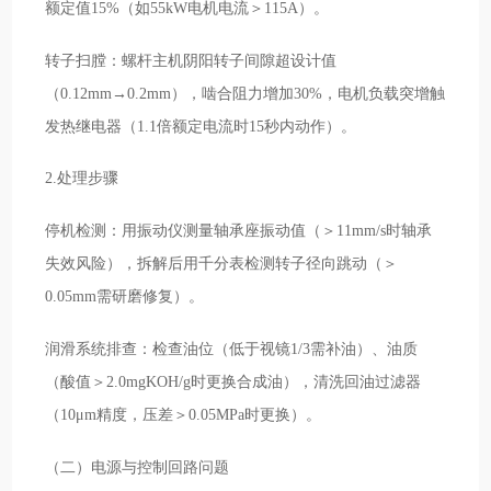
额定值15%（如55kW电机电流＞115A）。
转子扫膛：螺杆主机阴阳转子间隙超设计值
（0.12mm→0.2mm），啮合阻力增加30%，电机负载突增触
发热继电器（1.1倍额定电流时15秒内动作）。
2.处理步骤
停机检测：用振动仪测量轴承座振动值（＞11mm/s时轴承
失效风险），拆解后用千分表检测转子径向跳动（＞
0.05mm需研磨修复）。
润滑系统排查：检查油位（低于视镜1/3需补油）、油质
（酸值＞2.0mgKOH/g时更换合成油），清洗回油过滤器
（10μm精度，压差＞0.05MPa时更换）。
（二）电源与控制回路问题