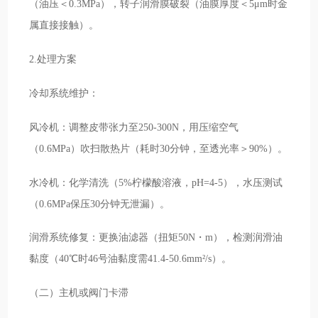
（油压＜0.3MPa），转子润滑膜破裂（油膜厚度＜5μm时金
属直接接触）。
2.处理方案
冷却系统维护：
风冷机：调整皮带张力至250-300N，用压缩空气
（0.6MPa）吹扫散热片（耗时30分钟，至透光率＞90%）。
水冷机：化学清洗（5%柠檬酸溶液，pH=4-5），水压测试
（0.6MPa保压30分钟无泄漏）。
润滑系统修复：更换油滤器（扭矩50N・m），检测润滑油
黏度（40℃时46号油黏度需41.4-50.6mm²/s）。
（二）主机或阀门卡滞