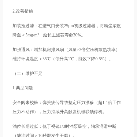
2.改善措施
加装预过滤：在进气口安装25μm初级过滤器，将粉尘浓度
降至＜5mg/m³，延长主滤芯寿命30%。
加强通风：增加机房排风扇（风量≥3倍空压机散热功率），
维持环境温度＜35℃（每升高1℃，能效下降0.5%）。
（二）维护不足
1.典型问题
安全阀未校验：弹簧疲劳导致整定压力漂移（超1.1倍工作
压力不动作），压力持续升高触发机械联锁停机。
油位长期过低：低于视镜1/3时油泵吸空，轴承润滑中断
（缺油时间＞10秒即发生干磨）。