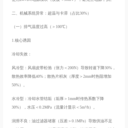
二、机械系统异常：超温与卡滞（占比30%）
（一）排气温度过高（＞100℃）
1.核心诱因
冷却失效：
风冷型：风扇皮带松弛（张力＜200N）导致转速下降30%，
散热效率降低40%；散热片积灰（厚度＞2mm时热阻增加
50%）。
水冷型：冷却水管结垢（垢厚＞1mm时传热系数下降
30%），水压＜0.2MPa（流量计显示＜5m³/h）。
润滑不良：油过滤器堵塞（压差＞0.1MPa）导致供油不足