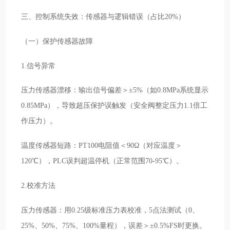
三、控制系统失效：传感器与逻辑错误（占比20%）
（一）保护传感器故障
1.信号异常
压力传感器漂移：输出信号偏差＞±5%（如0.8MPa系统显示
0.85MPa），导致超压保护误触发（安全阀整定压力1.1倍工
作压力）。
温度传感器短路：PT100电阻值＜90Ω（对应温度＞
120℃），PLC误判超温停机（正常范围70-95℃）。
2.校准方法
压力传感器：用0.25级标准压力表校准，5点法测试（0、
25%、50%、75%、100%量程），误差＞±0.5%FS时更换。