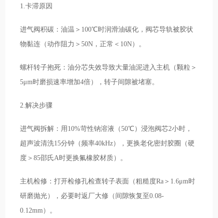
1.卡滞原因
进气阀积碳：油温＞100℃时润滑油碳化，阀芯导轨被胶状
物黏连（动作阻力＞50N，正常＜10N）。
螺杆转子抱死：油分芯失效导致大量油泥进入主机（颗粒＞
5μm时磨损速率增加4倍），转子间隙被堵塞。
2.解决步骤
进气阀拆解：用10%苛性钠溶液（50℃）浸泡阀芯2小时，
超声波清洗15分钟（频率40kHz），更换老化密封胶圈（硬
度＞85邵氏A时更换氟橡胶材质）。
主机检修：打开检修孔检查转子表面（粗糙度Ra＞1.6μm时
研磨抛光），必要时返厂大修（间隙恢复至0.08-
0.12mm）。