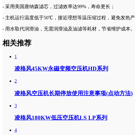
- 采用美国唐纳森滤芯，过滤效率达99%，寿命更长；
- 主机运行温度低于50℃，接近理想等温压缩过程，避免发热
- 用水取代润滑油，无需润滑油及油滤等耗材，节省维护成本
相关推荐
1
凌格风45KW永磁变频空压机HD系列
2
凌格风空压机长期停放使用注意事项(点动方法)
3
凌格风180KW低压空压机LS LP系列
4