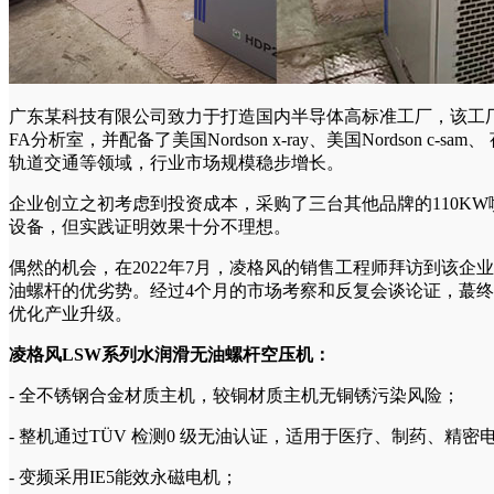
广东某科技有限公司致力于打造国内半导体高标准工厂，该工厂引进了
FA分析室，并配备了美国Nordson x-ray、美国Nordson
轨道交通等领域，行业市场规模稳步增长。
企业创立之初考虑到投资成本，采购了三台其他品牌的110K
设备，但实践证明效果十分不理想。
偶然的机会，在2022年7月，凌格风的销售工程师拜访到该
油螺杆的优劣势。经过4个月的市场考察和反复会谈论证，蕞终选
优化产业升级。
凌格风LSW系列水润滑无油螺杆空压机：
- 全不锈钢合金材质主机，较铜材质主机无铜锈污染风险；
- 整机通过TÜV 检测0 级无油认证，适用于医疗、制药、精
- 变频采用IE5能效永磁电机；