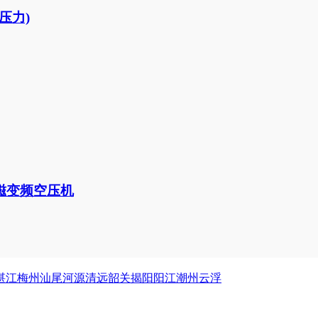
压力)
磁变频空压机
湛江
梅州
汕尾
河源
清远
韶关
揭阳
阳江
潮州
云浮