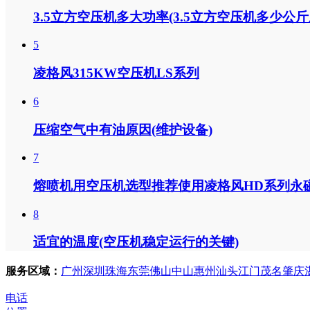
3.5立方空压机多大功率(3.5立方空压机多少公斤
5
凌格风315KW空压机LS系列
6
压缩空气中有油原因(维护设备)
7
熔喷机用空压机选型推荐使用凌格风HD系列永
8
适宜的温度(空压机稳定运行的关键)
服务区域：
广州
深圳
珠海
东莞
佛山
中山
惠州
汕头
江门
茂名
肇庆
电话