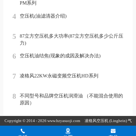
PM系列
4
空压机(油滤清器介绍)
5
87立方空压机多大功率(87立方空压机多少公斤压
力)
6
空压机油结焦(现象的成因及解决办法)
7
凌格风22KW永磁变频空压机HD系列
8
不同型号和品牌空压机润滑油 （不能混合使用的
原因）
Copyright © 2014 - 2026 www.hzyasuoji.com
凌格风空压机
(Linghein) 气
胜智能装备（深圳）有限公司版权所有
粤ICP备2021072975号
粤公