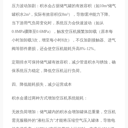
压力波动加剧：积水会占据储气罐的有效容积（如10m³储气
罐积水2m³，实际有效容积仅8m³），导致缓冲能力下降。
当下游用气负荷变化时，系统压力会快速波动（如从
0.8MPa骤降至0.6MPa），触发空压机频繁加卸载（原本每
小时加卸载3次，增至每小时8次），不仅加剧接触器、进气
阀等部件磨损，还会使空压机能耗升高8%-12%。
定期排水可保持储气罐有效容积，减少管道积水与锈蚀，确
保系统压力稳定，降低空压机运行负荷。
四、降低能耗损失，减少运营成本
积水会通过两种方式增加空压机系统能耗：
无效负荷增加：储气罐内的积水会增加罐体总重量，空压机
需克服额外的“液柱压力”才能将压缩空气压入罐体，导致电