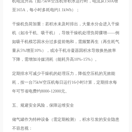
机电流升高（如75kW空压机带积水运行时，电流从150A增
至165A，每小时多耗电约1.1kWh）；
干燥机负荷加重：若积水未及时排出，大量水分会进入干燥
机（如冷干机、吸干机），导致干燥机处理负荷骤增——例
如吸干机模芯因水分过多提前饱和，需频繁再生（再生耗气
量从5%增至10%），或冷干机冷凝器因积水导致换热效率
下降，需增加冷媒消耗（能耗升高10%-15%）。
定期排水可减少干燥机的处理压力，降低空压机的无效能
耗，按一台75kW空压机每日运行16小时计算，定期排水每
年可节省电费约8000-12000元。
五、规避安全风险，保障运维安全
储气罐作为特种设备（需定期检测），积水引发的安全隐患
不容忽视：