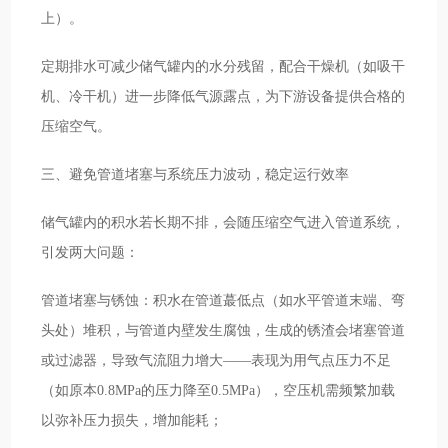
上）。
定期排水可减少储气罐内的水分残留，配合干燥机（如吸干
机、冷干机）进一步降低气源露点，为下游设备提供合格的
压缩空气。
三、避免管道堵塞与系统压力波动，稳定运行效率
储气罐内的积水若长期不排，会随压缩空气进入管道系统，
引发两大问题：
管道堵塞与锈蚀：积水在管道蕞低点（如水平管道末端、弯
头处）堆积，与管道内壁发生腐蚀，生成的锈渣会堵塞管道
或过滤器，导致气流阻力增大——表现为用气点压力不足
（如原本0.8MPa的压力降至0.5MPa），空压机需频繁加载
以弥补压力损失，增加能耗；