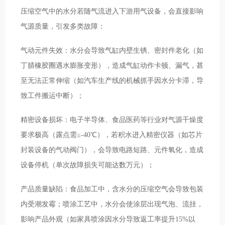
压缩空气中的水分若随气流进入下游用气设备，会直接影响
气源质量，引发多类故障：
气动元件失效：水分会导致气缸内壁生锈、密封件老化（如
丁腈橡胶圈遇水膨胀变形），造成气缸动作卡顿、漏气，甚
至无法正常伸缩（如汽车生产线的机械抓手因水分卡滞，导
致工件搬运中断）；
精密设备损坏：电子半导体、食品医药等行业对气源干燥度
要求极高（露点需≤-40℃），若积水进入精密仪器（如芯片
封装设备的气动阀门），会导致电路短路、元件氧化，造成
设备停机（单次故障损失可能达数万元）；
产品质量缺陷：食品加工中，含水分的压缩空气会导致包装
内受潮发霉；喷涂工艺中，水分会使涂层出现气泡、流挂，
影响产品外观（如家具喷涂因水分导致返工率提升15%以