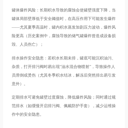
罐体爆炸风险：长期积水导致的腐蚀会使罐壁强度下降，当
罐体局部壁厚低于安全阈值时，在高压作用下可能发生爆炸
——尤其夏季高温时，罐内积水蒸发加剧压力波动，爆炸风
险更高（历史案例中，腐蚀导致的储气罐爆炸曾造成设备损
毁、人员伤亡）；
排水操作安全隐患：若积水长期未排，罐底可能沉积油污、
杂质，打开排污阀时易出现“油水混合物喷射”，导致操作人
员滑倒或烫伤（尤其冬季积水结冰，解冻后突然排出易引发
意外）。
定期排水可避免罐壁过度腐蚀，降低爆炸风险；同时通过规
范排水（如缓慢开启排污阀、佩戴防护手套），减少运维操
作中的安全隐患。