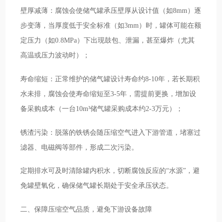
壁厚减薄：腐蚀会使储气罐承压壁厚从设计值（如8mm）逐
步变薄，当厚度低于安全标准（如3mm）时，罐体可能在额
定压力（如0.8MPa）下出现鼓包、泄漏，甚至爆炸（尤其
高温或压力波动时）；
寿命缩短：正常维护的储气罐设计寿命约8-10年，若长期积
水未排，腐蚀会使寿命缩短至3-5年，需提前更换，增加设
备采购成本（一台10m³储气罐采购成本约2-3万元）；
锈渣污染：脱落的铁锈会随压缩空气进入下游管道，堵塞过
滤器、电磁阀等部件，形成二次污染。
定期排水可及时清除罐内积水，切断腐蚀反应的“水源”，避
免罐壁氧化，确保储气罐长期处于安全承压状态。
二、保障压缩空气品质，避免下游设备故障