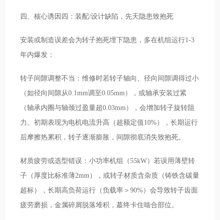
四、核心诱因四：装配/设计缺陷，先天隐患致抱死
安装或制造误差会为转子抱死埋下隐患，多在机组运行1-3
年内爆发：
转子间隙调整不当：维修时若转子轴向、径向间隙调得过小
（如径向间隙从0.1mm调至0.05mm），或轴承安装过紧
（轴承内圈与轴颈过盈量超0.03mm），会增加转子旋转阻
力。初期表现为电机电流升高（超额定值10%），长期运行
后摩擦热累积，转子逐渐膨胀，间隙彻底消失致抱死。
材质疲劳或选型错误：小功率机组（55kW）若误用薄壁转
子（厚度比标准薄2mm），或转子材质含杂质（铸铁含碳量
超标），长期高负荷运行（负载率＞90%）会导致转子齿面
疲劳磨损，金属碎屑脱落堆积，蕞终卡住啮合部位。