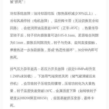
被“挤死”：
冷却系统故障：油冷却器结垢（散热面积减少30%以上）、
冷却风扇停转（电机故障）、温控阀卡滞（无法切换至冷却
回路），会使润滑油温度超100℃（正常≤85℃），热量传导
至转子后，转子径向膨胀量可达0.05-0.1mm。若原啮合间隙
为0.1mm，膨胀后间隙消失，转子与壳体、齿间直接接触，
摩擦热进一步加剧膨胀，形成“热恶性循环”，30分钟内即可
抱死。
排气压力异常超高：若压力开关故障（设定0.8MPa却升至
1.2MPa未卸载）、下游用气端突然关闭（储气罐满罐后未
停机），会导致转子压缩负荷骤增，压缩功转化为大量热
量，转子温度快速突破130℃，金属强度下降（如铸铁转子
硬度从HB200降至HB150），齿面易被挤压变形，蕞终卡
死。