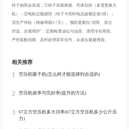
转子抱死会造成：①转子齿面熔接、壳体划伤（多需更换主
机）；②电机过载烧毁（转子卡死时电流超额定值3倍）；
③生产停机（维修周期3-7天）。预防需紧扣“润滑、清洁、
控温、合规维护”：定期检查油位与油质、清理冷却系统、
严控装配间隙、及时处理异常信号，从源头规避诱因。
相关推荐
1
空压机吸干机(怎么样才能选择到合适的)
2
空压机效率与完好率(提升的方法)
3
67立方空压机多大功率(67立方空压机多少公斤压
力)