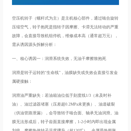
空压机转子（螺杆式为主）是主机核心部件，通过啮合旋转
压缩空气，转子抱死是指转子因摩擦、卡滞无法转动的严重
故障，会直接导致机组停机，维修成本高（通常超万元），
需从诱因源头拆解分析：
一、核心诱因一：润滑系统失效，无油干摩擦致抱死
润滑是转子运转的“生命线”，油膜缺失或失效会直接引发金
属硬接触：
润滑油严重缺失：若油箱油位低于刻度线1/3（未及时补
油）、油过滤器堵塞（压差超0.2MPa未更换）、油道破裂
（供油管路泄漏），会导致转子啮合面、轴承无油润滑。油
膜无法形成后，转子齿面直接摩擦，1-2小时内即出现金属
划痕，摩擦热使转子温度骤升（超120℃），金属受热膨胀