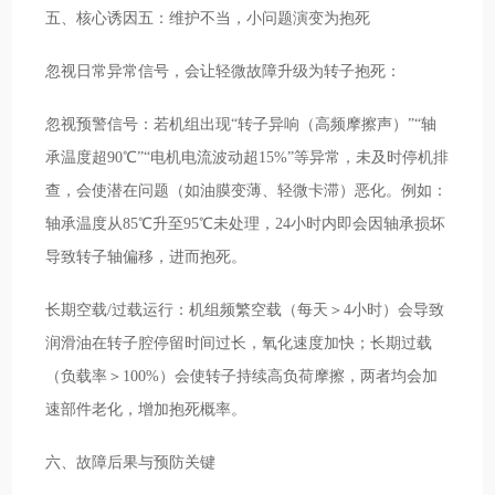
五、核心诱因五：维护不当，小问题演变为抱死
忽视日常异常信号，会让轻微故障升级为转子抱死：
忽视预警信号：若机组出现“转子异响（高频摩擦声）”“轴
承温度超90℃”“电机电流波动超15%”等异常，未及时停机排
查，会使潜在问题（如油膜变薄、轻微卡滞）恶化。例如：
轴承温度从85℃升至95℃未处理，24小时内即会因轴承损坏
导致转子轴偏移，进而抱死。
长期空载/过载运行：机组频繁空载（每天＞4小时）会导致
润滑油在转子腔停留时间过长，氧化速度加快；长期过载
（负载率＞100%）会使转子持续高负荷摩擦，两者均会加
速部件老化，增加抱死概率。
六、故障后果与预防关键