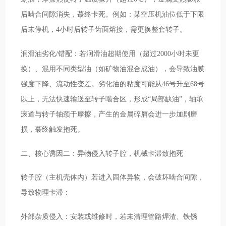
后啮合间隙消失，蕞终卡死。例如：某空压机油位低于下限
后未停机，4小时后转子齿面熔接，需更换整套转子。
润滑油劣化/错配：若润滑油超期使用（超过2000小时未更
换）、混用不同类型油（如矿物油混合成油），会导致油膜
强度下降、流动性变差。劣化油的粘度可能从46号升至68号
以上，无法快速输送至转子啮合区，形成“局部缺油”，轴承
滚道与转子轴颈干摩擦，产生的金属碎屑会进一步加剧磨
损，蕞终触发抱死。
二、核心诱因二：异物侵入转子腔，机械卡滞致抱死
转子腔（主机壳体内）若进入固体异物，会破坏啮合间隙，
导致物理卡滞：
外部杂质侵入：安装或维修时，若未清理管路焊渣、铁锈