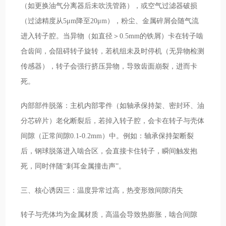
（如更换油气分离器后未吹洗管路），或空气过滤器破损
（过滤精度从5μm降至20μm），粉尘、金属碎屑会随气流
进入转子腔。当异物（如直径＞0.5mm的铁屑）卡在转子啮
合齿间，会阻碍转子旋转，若机组未及时停机（无异物检测
传感器），转子会强行挤压异物，导致齿面崩裂，进而卡
死。
内部部件脱落：主机内部零件（如轴承保持架、密封环、油
分芯碎片）老化断裂后，若掉入转子腔，会卡在转子与壳体
间隙（正常间隙0.1-0.2mm）中。例如：轴承保持架断裂
后，钢球脱落进入啮合区，会直接卡住转子，瞬间触发抱
死，同时伴随“刺耳金属撞击声”。
三、核心诱因三：温度异常过高，热变形致间隙消失
转子与壳体均为金属材质，高温会导致热膨胀，啮合间隙