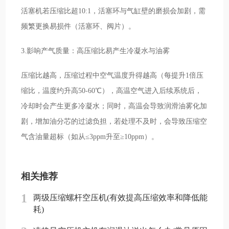
活塞机若压缩比超10:1，活塞环与气缸壁的磨损会加剧，需
频繁更换易损件（活塞环、阀片）。
3.影响产气质量：高压缩比易产生冷凝水与油雾
压缩比越高，压缩过程中空气温度升得越高（每提升1倍压
缩比，温度约升高50-60℃），高温空气进入后续系统后，
冷却时会产生更多冷凝水；同时，高温会导致润滑油雾化加
剧，增加油分芯的过滤负担，若处理不及时，会导致压缩空
气含油量超标（如从≤3ppm升至≥10ppm）。
相关推荐
1
两级压缩螺杆空压机(有效提高压缩效率和降低能
耗)