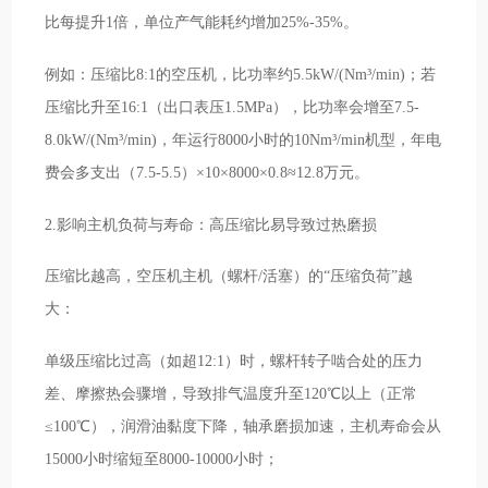
比每提升1倍，单位产气能耗约增加25%-35%。
例如：压缩比8:1的空压机，比功率约5.5kW/(Nm³/min)；若
压缩比升至16:1（出口表压1.5MPa），比功率会增至7.5-
8.0kW/(Nm³/min)，年运行8000小时的10Nm³/min机型，年电
费会多支出（7.5-5.5）×10×8000×0.8≈12.8万元。
2.影响主机负荷与寿命：高压缩比易导致过热磨损
压缩比越高，空压机主机（螺杆/活塞）的“压缩负荷”越
大：
单级压缩比过高（如超12:1）时，螺杆转子啮合处的压力
差、摩擦热会骤增，导致排气温度升至120℃以上（正常
≤100℃），润滑油黏度下降，轴承磨损加速，主机寿命会从
15000小时缩短至8000-10000小时；