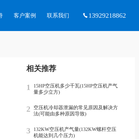
13929218862
持
客户案例
联系我们
相关推荐
1
15HP空压机多少千瓦(15HP空压机产气
量多少立方)
2
空压机冷却器泄漏的常见原因及解决方
法(可能由多种原因导致)
3
132KW空压机产气量(132KW螺杆空压
机能达到几个压力)