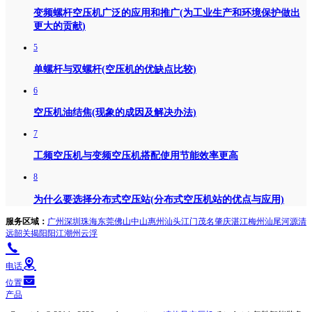
变频螺杆空压机广泛的应用和推广(为工业生产和环境保护做出
更大的贡献)
5
单螺杆与双螺杆(空压机的优缺点比较)
6
空压机油结焦(现象的成因及解决办法)
7
工频空压机与变频空压机搭配使用节能效率更高
8
为什么要选择分布式空压站(分布式空压机站的优点与应用)
服务区域：
广州
深圳
珠海
东莞
佛山
中山
惠州
汕头
江门
茂名
肇庆
湛江
梅州
汕尾
河源
清
远
韶关
揭阳
阳江
潮州
云浮
电话
位置
产品