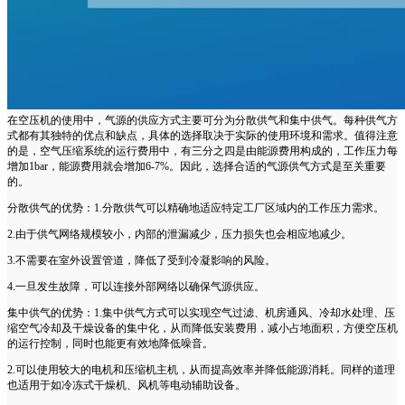
在空压机的使用中，气源的供应方式主要可分为分散供气和集中供气。每种供气方
式都有其独特的优点和缺点，具体的选择取决于实际的使用环境和需求。值得注意
的是，空气压缩系统的运行费用中，有三分之四是由能源费用构成的，工作压力每
增加1bar，能源费用就会增加6-7%。因此，选择合适的气源供气方式是至关重要
的。
分散供气的优势：1.分散供气可以精确地适应特定工厂区域内的工作压力需求。
2.由于供气网络规模较小，内部的泄漏减少，压力损失也会相应地减少。
3.不需要在室外设置管道，降低了受到冷凝影响的风险。
4.一旦发生故障，可以连接外部网络以确保气源供应。
集中供气的优势：1.集中供气方式可以实现空气过滤、机房通风、冷却水处理、压
缩空气冷却及干燥设备的集中化，从而降低安装费用，减小占地面积，方便空压机
的运行控制，同时也能更有效地降低噪音。
2.可以使用较大的电机和压缩机主机，从而提高效率并降低能源消耗。同样的道理
也适用于如冷冻式干燥机、风机等电动辅助设备。