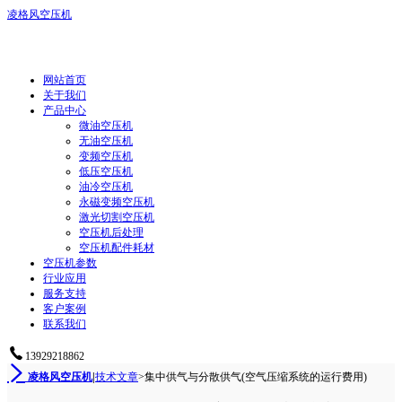
凌格风空压机
网站首页
关于我们
产品中心
微油空压机
无油空压机
变频空压机
低压空压机
油冷空压机
永磁变频空压机
激光切割空压机
空压机后处理
空压机配件耗材
空压机参数
行业应用
服务支持
客户案例
联系我们
13929218862
凌格风空压机
|
技术文章
>
集中供气与分散供气(空气压缩系统的运行费用)