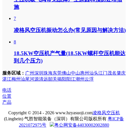
施
7
凌格风空压机振动怎么办(常见原因与解决方法)
8
18.5KW空压机产气量(18.5KW螺杆空压机能达
到几个压力)
服务区域：
广州
深圳
珠海
东莞
佛山
中山
惠州
汕头
江门
茂名
肇庆
湛江
梅州
汕尾
河源
清远
韶关
揭阳
阳江
潮州
云浮
电话
位置
产品
Copyright © 2014 - 2026 www.hzyasuoji.com
凌格风空压机
(Linghein) 气胜智能装备（深圳）有限公司版权所有
粤ICP备
2021072975号
粤公网安备44030002002880