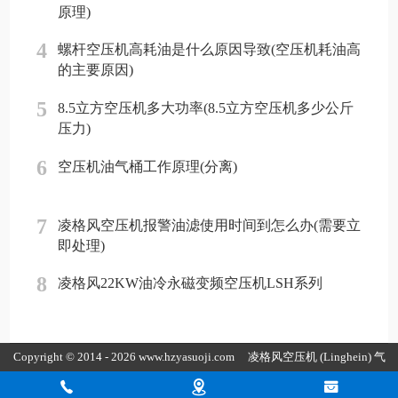
原理)
4
螺杆空压机高耗油是什么原因导致(空压机耗油高
的主要原因)
5
8.5立方空压机多大功率(8.5立方空压机多少公斤
压力)
6
空压机油气桶工作原理(分离)
7
凌格风空压机报警油滤使用时间到怎么办(需要立
即处理)
8
凌格风22KW油冷永磁变频空压机LSH系列
Copyright © 2014 - 2026 www.hzyasuoji.com
凌格风空压机
(Linghein) 气
胜智能装备（深圳）有限公司版权所有
粤ICP备2021072975号
粤公