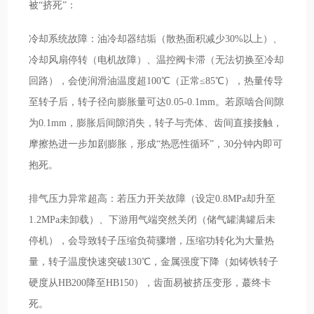
被“挤死”：
冷却系统故障：油冷却器结垢（散热面积减少30%以上）、
冷却风扇停转（电机故障）、温控阀卡滞（无法切换至冷却
回路），会使润滑油温度超100℃（正常≤85℃），热量传导
至转子后，转子径向膨胀量可达0.05-0.1mm。若原啮合间隙
为0.1mm，膨胀后间隙消失，转子与壳体、齿间直接接触，
摩擦热进一步加剧膨胀，形成“热恶性循环”，30分钟内即可
抱死。
排气压力异常超高：若压力开关故障（设定0.8MPa却升至
1.2MPa未卸载）、下游用气端突然关闭（储气罐满罐后未
停机），会导致转子压缩负荷骤增，压缩功转化为大量热
量，转子温度快速突破130℃，金属强度下降（如铸铁转子
硬度从HB200降至HB150），齿面易被挤压变形，蕞终卡
死。