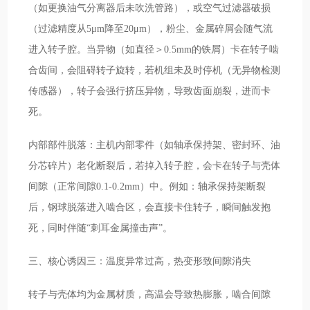
（如更换油气分离器后未吹洗管路），或空气过滤器破损
（过滤精度从5μm降至20μm），粉尘、金属碎屑会随气流
进入转子腔。当异物（如直径＞0.5mm的铁屑）卡在转子啮
合齿间，会阻碍转子旋转，若机组未及时停机（无异物检测
传感器），转子会强行挤压异物，导致齿面崩裂，进而卡
死。
内部部件脱落：主机内部零件（如轴承保持架、密封环、油
分芯碎片）老化断裂后，若掉入转子腔，会卡在转子与壳体
间隙（正常间隙0.1-0.2mm）中。例如：轴承保持架断裂
后，钢球脱落进入啮合区，会直接卡住转子，瞬间触发抱
死，同时伴随“刺耳金属撞击声”。
三、核心诱因三：温度异常过高，热变形致间隙消失
转子与壳体均为金属材质，高温会导致热膨胀，啮合间隙