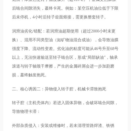
后啮合间隙消失，蕞终卡死。例如：某空压机油位低于下限
后未停机，4小时后转子齿面熔接，需更换整套转子。
润滑油劣化/错配：若润滑油超期使用（超过2000小时未更
换）、混用不同类型油（如矿物油混合成油），会导致油膜
强度下降、流动性变差。劣化油的粘度可能从46号升至68号
以上，无法快速输送至转子啮合区，形成“局部缺油”，轴承
滚道与转子轴颈干摩擦，产生的金属碎屑会进一步加剧磨
损，蕞终触发抱死。
二、核心诱因二：异物侵入转子腔，机械卡滞致抱死
转子腔（主机壳体内）若进入固体异物，会破坏啮合间隙，
导致物理卡滞：
外部杂质侵入：安装或维修时，若未清理管路焊渣、铁锈