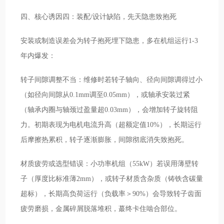
四、核心诱因四：装配/设计缺陷，先天隐患致抱死
安装或制造误差会为转子抱死埋下隐患，多在机组运行1-3
年内爆发：
转子间隙调整不当：维修时若转子轴向、径向间隙调得过小
（如径向间隙从0.1mm调至0.05mm），或轴承安装过紧
（轴承内圈与轴颈过盈量超0.03mm），会增加转子旋转阻
力。初期表现为电机电流升高（超额定值10%），长期运行
后摩擦热累积，转子逐渐膨胀，间隙彻底消失致抱死。
材质疲劳或选型错误：小功率机组（55kW）若误用薄壁转
子（厚度比标准薄2mm），或转子材质含杂质（铸铁含碳量
超标），长期高负荷运行（负载率＞90%）会导致转子齿面
疲劳磨损，金属碎屑脱落堆积，蕞终卡住啮合部位。