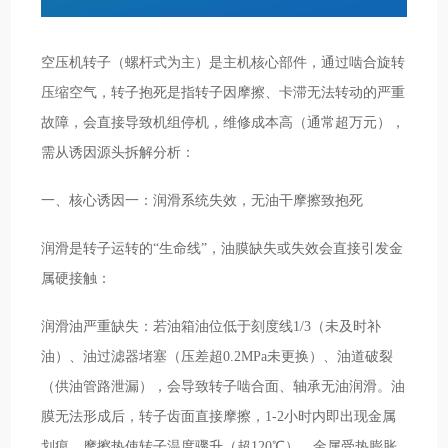
空压机转子（螺杆式为主）是主机核心部件，通过啮合旋转
压缩空气，转子抱死是指转子因摩擦、卡滞无法转动的严重
故障，会直接导致机组停机，维修成本高（通常超万元），
需从诱因源头拆解分析：
一、核心诱因一：润滑系统失效，无油干摩擦致抱死
润滑是转子运转的“生命线”，油膜缺失或失效会直接引发金
属硬接触：
润滑油严重缺失：若油箱油位低于刻度线1/3（未及时补
油）、油过滤器堵塞（压差超0.2MPa未更换）、油道破裂
（供油管路泄漏），会导致转子啮合面、轴承无油润滑。油
膜无法形成后，转子齿面直接摩擦，1-2小时内即出现金属
划痕，摩擦热使转子温度骤升（超120℃），金属受热膨胀