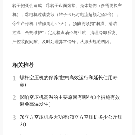
转子抱死会造成：①转子齿面熔接、壳体划伤（多需更换主
机）；②电机过载烧毁（转子卡死时电流超额定值3倍）；
③生产停机（维修周期3-7天）。预防需紧扣“润滑、清洁、
控温、合规维护”：定期检查油位与油质、清理冷却系统、
严控装配间隙、及时处理异常信号，从源头规避诱因。
相关推荐
1
螺杆空压机的保养维护(高效运行和延长使用寿
命)
2
影响空压机高温的主要原因有哪些(8个措施有效
避免高温发生）
3
78立方空压机多大功率(78立方空压机多少公斤压
力)