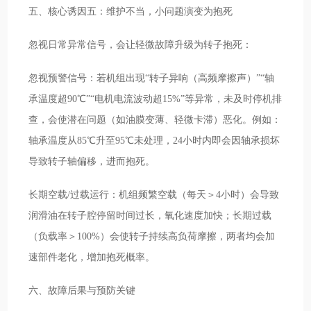
五、核心诱因五：维护不当，小问题演变为抱死
忽视日常异常信号，会让轻微故障升级为转子抱死：
忽视预警信号：若机组出现“转子异响（高频摩擦声）”“轴
承温度超90℃”“电机电流波动超15%”等异常，未及时停机排
查，会使潜在问题（如油膜变薄、轻微卡滞）恶化。例如：
轴承温度从85℃升至95℃未处理，24小时内即会因轴承损坏
导致转子轴偏移，进而抱死。
长期空载/过载运行：机组频繁空载（每天＞4小时）会导致
润滑油在转子腔停留时间过长，氧化速度加快；长期过载
（负载率＞100%）会使转子持续高负荷摩擦，两者均会加
速部件老化，增加抱死概率。
六、故障后果与预防关键