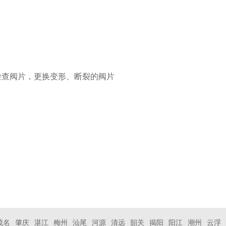
检查阀片，更换变形、断裂的阀片
茂名
肇庆
湛江
梅州
汕尾
河源
清远
韶关
揭阳
阳江
潮州
云浮