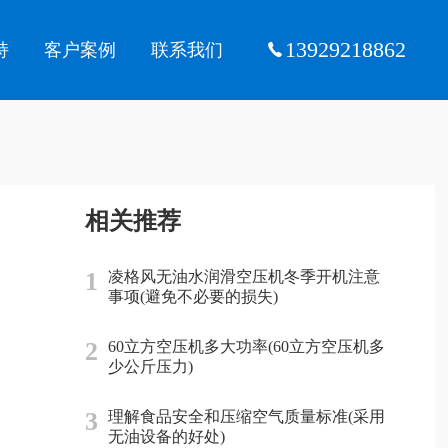
13929218862
持
客户案例
联系我们
相关推荐
1
凌格风无油水润滑空压机冬季开机注意
事项(避免不必要的损失)
2
60立方空压机多大功率(60立方空压机多
少公斤压力)
3
理解食品安全和压缩空气质量标准(采用
无油设备的好处)