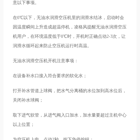
意以下事项。
在0℃以下，无油水润滑空压机里的润滑水结冰，启动时会
因温度瞬间上升造成超温停机，凌格风提醒无油水润滑空压
机用户，在环境温度低于0℃时，开机时正确点动2-3次，让
润滑水循环起来防止空压机运行时高温。
无油水润滑空压机开机注意事项：
在设备补水口接入符合要求的软化水；
打开补水管道上球阀，把水气分离桶的水位加到高水位后，
关闭补水球阀；
取下进气软管，从进气阀入口加水，加水量要超过主机中心
以上位置；
为空压机上电，点动2秒，按下急停按钮；