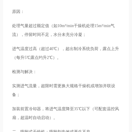
原因：
处理气量超过额定值（如10m³/min干燥机处理15m³/min气
流），停留时间不足，水分未充分冷凝；
进气温度过高（超过40℃），超出制冷系统负荷，露点上升
（每升5℃露点约升2℃）。
检测与解决：
实测进气流量，超限时需更换大规格干燥机或增加并联设
备；
加装前置冷却器，将进气温度降至35℃以下（可配套温控风
扇，超温时自动启动）。
二、吸附式干燥机：吸附剂失效或再生不良