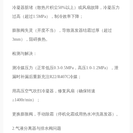
冷凝器脏堵（散热片积尘50%以上）或风扇故障，冷凝压力
过高（超过1.5MPa），制冷效率下降；
膨胀阀失灵（开度不当），导致蒸发器结霜过厚（超过
3mm），阻碍换热。
检测与解决：
测冷媒压力（正常低压0.3-0.5MPa，高压1.0-1.2MPa），泄
漏时补漏后重新充注R22/R407C冷媒；
用高压空气吹扫冷凝器，修复风扇（确保转速
≥1400r/min）；
更换膨胀阀，手动除霜（停机化霜或用热水冲洗蒸发器）。
2.气液分离器与排水阀问题