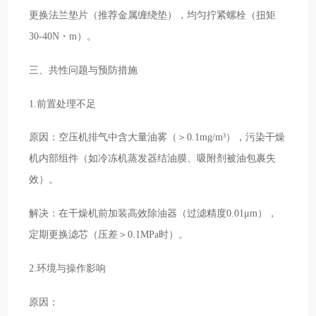
更换法兰垫片（推荐金属缠绕垫），均匀拧紧螺栓（扭矩
30-40N・m）。
三、共性问题与预防措施
1.前置处理不足
原因：空压机排气中含大量油雾（＞0.1mg/m³），污染干燥
机内部组件（如冷冻机蒸发器结油膜、吸附剂被油包裹失
效）。
解决：在干燥机前加装高效除油器（过滤精度0.01μm），
定期更换滤芯（压差＞0.1MPa时）。
2.环境与操作影响
原因：