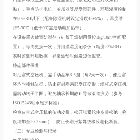
贴），重点防护电机、冷却器等易受潮部件，环境湿度控制
在50%RH以下（配备除湿机时设定湿度45±5%），温度维
持5-30℃（低于0℃需启动电加热带）。
在设备周边放置防潮剂（硅胶干燥剂用量按1kg/10m³空间配
置），每周更换一次，并用温湿度记录仪（精度±2%RH）
实时监测环境数据，异常波动时触发短信报警。
静态部件保养
对活塞式空压机，需手动盘车3-5圈（每2天一次），使活塞
环均匀接触缸壁，防止密封圈局部受压变形；螺杆式空压机
需转动转子半圈，避免轴承长期静止导致滚道疲劳（参考
ISO15243轴承维护标准）。
检查皮带式空压机的传动皮带，松开张紧轮使皮带松弛（挠
度增加至20-25mm），防止长期张紧导致橡胶老化断裂。
（二）专业检测与记录