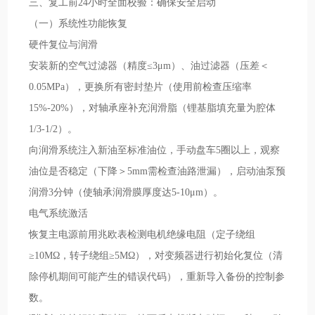
三、复工前24小时全面校验：确保安全启动
（一）系统性功能恢复
硬件复位与润滑
安装新的空气过滤器（精度≤3μm）、油过滤器（压差＜
0.05MPa），更换所有密封垫片（使用前检查压缩率
15%-20%），对轴承座补充润滑脂（锂基脂填充量为腔体
1/3-1/2）。
向润滑系统注入新油至标准油位，手动盘车5圈以上，观察
油位是否稳定（下降＞5mm需检查油路泄漏），启动油泵预
润滑3分钟（使轴承润滑膜厚度达5-10μm）。
电气系统激活
恢复主电源前用兆欧表检测电机绝缘电阻（定子绕组
≥10MΩ，转子绕组≥5MΩ），对变频器进行初始化复位（清
除停机期间可能产生的错误代码），重新导入备份的控制参
数。