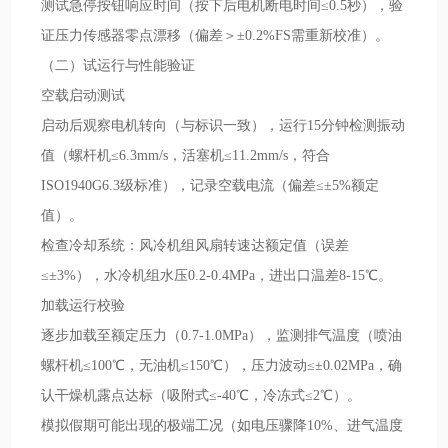
测试急停按钮响应时间（按下后电机断电时间≤0.5秒），验
证压力传感器零点漂移（偏差＞±0.2%FS需重新校准）。
（二）试运行与性能验证
空载启动测试
启动后观察电机转向（与标识一致），运行15分钟检测振动
值（螺杆机≤6.3mm/s，活塞机≤11.2mm/s，符合
ISO1940G6.3级标准），记录空载电流（偏差≤±5%额定
值）。
检查冷却系统：风冷机组风扇转速达额定值（误差
≤±3%），水冷机组水压0.2-0.4MPa，进出口温差8-15℃。
加载运行校验
逐步加载至额定压力（0.7-1.0MPa），监测排气温度（喷油
螺杆机≤100℃，无油机≤150℃），压力波动≤±0.02MPa，确
认干燥机露点达标（吸附式≤-40℃，冷冻式≤2℃）。
模拟假期可能出现的极端工况（如电压骤降10%、进气温度