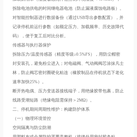
拆除电池供电的时间继电器电池（防止漏液腐蚀电路板）。
对智能控制器进行数据备份（通过USB导出参数配置），并
记录停机前运行参数（如额定压力、加载频率、历史故障代
码），便于复工后对比分析。
传感器与执行器保护
拆除压力/温度传感器（精度等级≥0.5%FS），用防尘帽密
封安装孔，避免粉尘进入；对电磁阀、气动阀阀芯涂抹凡士
林，防止阀芯密封圈硬化粘连（橡胶制品在停机状态下老化
速率加快25%）。
断开热电偶、压力变送器接线端子，用绝缘胶带包裹，防止
线路受潮短路（绝缘电阻需保持＞2MΩ）。
二、停机期间周期性维护：构建防护体系
（一）物理环境管控
空间隔离与防尘防潮
用塑料布或金属防护罩覆盖整机（接缝处用密封胶条粘