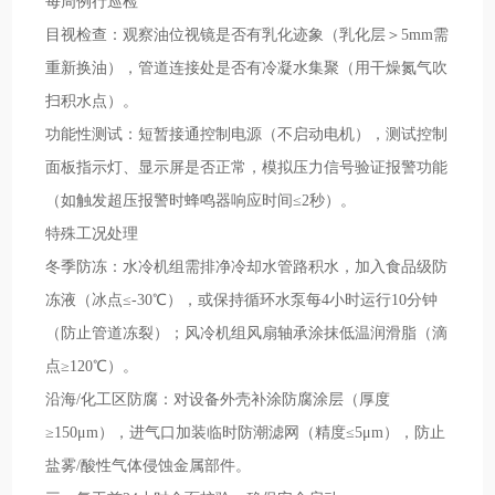
每周例行巡检
目视检查：观察油位视镜是否有乳化迹象（乳化层＞5mm需
重新换油），管道连接处是否有冷凝水集聚（用干燥氮气吹
扫积水点）。
功能性测试：短暂接通控制电源（不启动电机），测试控制
面板指示灯、显示屏是否正常，模拟压力信号验证报警功能
（如触发超压报警时蜂鸣器响应时间≤2秒）。
特殊工况处理
冬季防冻：水冷机组需排净冷却水管路积水，加入食品级防
冻液（冰点≤-30℃），或保持循环水泵每4小时运行10分钟
（防止管道冻裂）；风冷机组风扇轴承涂抹低温润滑脂（滴
点≥120℃）。
沿海/化工区防腐：对设备外壳补涂防腐涂层（厚度
≥150μm），进气口加装临时防潮滤网（精度≤5μm），防止
盐雾/酸性气体侵蚀金属部件。