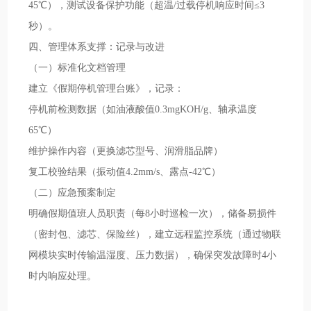
45℃），测试设备保护功能（超温/过载停机响应时间≤3
秒）。
四、管理体系支撑：记录与改进
（一）标准化文档管理
建立《假期停机管理台账》，记录：
停机前检测数据（如油液酸值0.3mgKOH/g、轴承温度
65℃）
维护操作内容（更换滤芯型号、润滑脂品牌）
复工校验结果（振动值4.2mm/s、露点-42℃）
（二）应急预案制定
明确假期值班人员职责（每8小时巡检一次），储备易损件
（密封包、滤芯、保险丝），建立远程监控系统（通过物联
网模块实时传输温湿度、压力数据），确保突发故障时4小
时内响应处理。