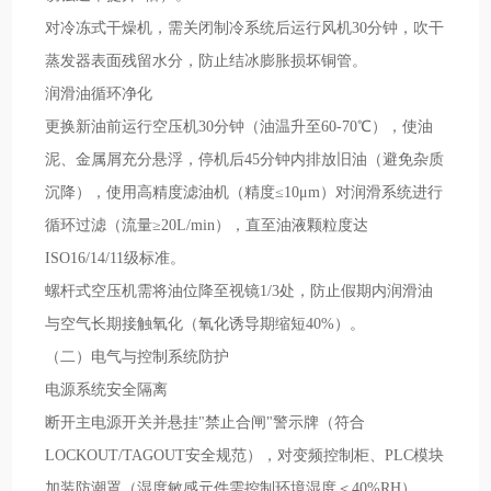
对冷冻式干燥机，需关闭制冷系统后运行风机30分钟，吹干
蒸发器表面残留水分，防止结冰膨胀损坏铜管。
润滑油循环净化
更换新油前运行空压机30分钟（油温升至60-70℃），使油
泥、金属屑充分悬浮，停机后45分钟内排放旧油（避免杂质
沉降），使用高精度滤油机（精度≤10μm）对润滑系统进行
循环过滤（流量≥20L/min），直至油液颗粒度达
ISO16/14/11级标准。
螺杆式空压机需将油位降至视镜1/3处，防止假期内润滑油
与空气长期接触氧化（氧化诱导期缩短40%）。
（二）电气与控制系统防护
电源系统安全隔离
断开主电源开关并悬挂"禁止合闸"警示牌（符合
LOCKOUT/TAGOUT安全规范），对变频控制柜、PLC模块
加装防潮罩（湿度敏感元件需控制环境湿度＜40%RH），