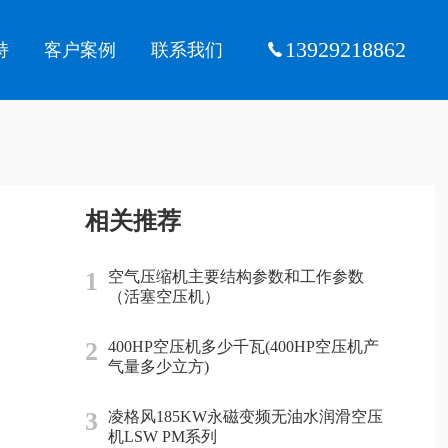
13929218862
持
客户案例
联系我们
相关推荐
1
空气压缩机主要结构参数和工作参数
（活塞空压机）
2
400HP空压机多少千瓦(400HP空压机产
气量多少立方)
3
凌格风185KW永磁变频无油水润滑空压
机LSW PM系列