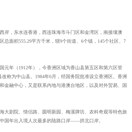
西岸，东水连香港，西连珠海市斗门区和金湾区，南接壤澳
面积555.29平方千米，辖9个街道、6个镇，145个社区、7
国元年（1912年），今香洲区域为香山县第五区和第六区管
县改称为中山县。1984年6月，经国务院批准设立香洲区。香洲
和金融中心，又是联系内地与港澳台地区，以及对外贸易、国
海大剧院、情侣路、圆明新园、梅溪牌坊、农科奇观等特色旅
有中国年出入境人次最多的陆路口岸——拱北口岸。