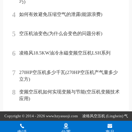
巧)
4
如何有效避免压缩空气的泄露(能源浪费)
5
空压机油变色(为什么会变色的问题分析)
6
凌格风18.5KW油冷永磁变频空压机LSH系列
7
270HP空压机多少千瓦(270HP空压机产气量多少
立方)
8
变频空压机如何实现变频与节能(空压机变频技术
应用)
Copyright © 2014 - 2026 www.hzyasuoji.com
凌格风空压机
(Linghein) 气
胜智能装备（深圳）有限公司版权所有
粤ICP备2021072975号
粤公