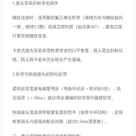
1.接头安装的标准化操作
螺纹连接时，使用聚四氟乙烯生料带（缠绕方向与螺纹旋向
一致，缠绕3-5圈）或液态密封胶（如乐泰567），避免过度
拧紧导致螺纹变形。
卡套式接头安装前需检查管道切口平整度，插入需达到标记
线，防止因卡套未完全咬合产生微漏。
2.软管与快插接头的防松处理
柔性软管需避免频繁弯折（弯曲半径应＞管径的5倍），高
压场景（＞10bar）建议用金属编织软管替代橡胶软管。
快插接头需选用带锁紧装置的型号（如带卡环结构），定期
检查插头与插座的配合间隙（超过0.5mm需更换）。
三、建立周期性维护与泄漏检测机制