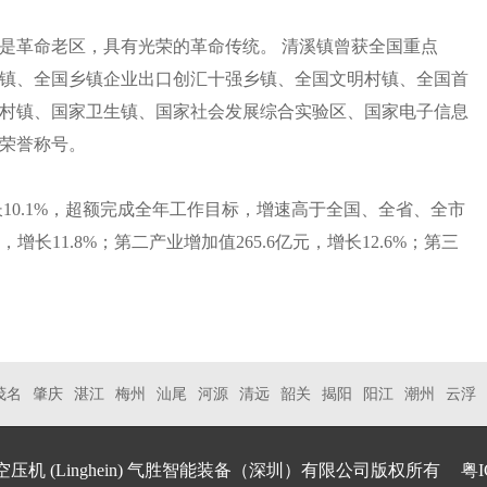
是革命老区，具有光荣的革命传统。 清溪镇曾获全国重点
镇、全国乡镇企业出口创汇十强乡镇、全国文明村镇、全国首
工作村镇、国家卫生镇、国家社会发展综合实验区、国家电子信息
荣誉称号。
增长10.1%，超额完成全年工作目标，增速高于全国、全省、全市
增长11.8%；第二产业增加值265.6亿元，增长12.6%；第三
茂名
肇庆
湛江
梅州
汕尾
河源
清远
韶关
揭阳
阳江
潮州
云浮
空压机
(Linghein) 气胜智能装备（深圳）有限公司版权所有
粤I