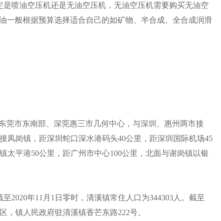
定是喷油空压机还是无油空压机，无油空压机需要购买无油空
机润滑油一般根据预算选择适合自己的如矿物、半合成、全合成润滑
省东莞市东南部、深莞惠三市几何中心，与深圳、惠州两市接
接凤岗镇，距深圳蛇口深水港码头40公里，距深圳国际机场45
太平港50公里，距广州市中心100公里，北面与谢岗镇以银
2020年11月1日零时，清溪镇常住人口为344303人。截至
生活区，镇人民政府驻清溪镇香芒东路222号。