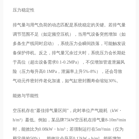
压力稳定性
排气量与用气负荷的动态匹配是系统稳定的关键。若排气量
调节范围不足（如定频空压机），当用气设备突然增加（如
多条生产线同时启动），系统压力会瞬间跌落，可能触发设
备保护停机。反之，排气量冗余过大时，系统压力会长期处
于高位（超出设备需求0.1-0.2MPa），不仅增加管道泄漏风
险（压力每升高0.1MPa，泄漏率上升5%-8%），还会导致
气动元件密封件老化加速，如气缸密封圈寿命缩短30%。
能效与节能性
空压机存在“蕞佳排气量区间”，此时单位产气能耗（kW・
h/m³）蕞低。例如，某品牌75kW空压机在排气量8-10m³/min
时，能效比为0.08kW・h/m³；若强制运行在5m³/min（仅为
额定值的50%），能效比会升至0.12kW・h/m³，能耗增加