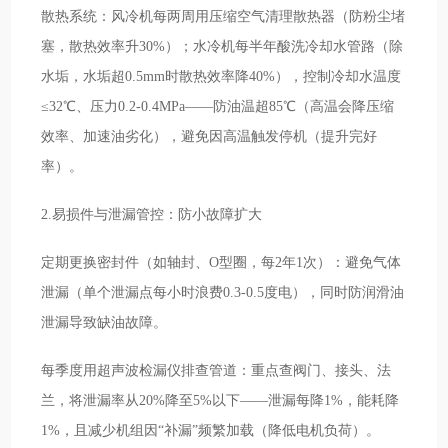
散热系统：风冷机每两周用压缩空气清理散热器（防粉尘堵
塞，散热效率升30%）；水冷机每半年酸洗冷却水管路（除
水垢，水垢超0.5mm时散热效率降40%），控制冷却水温度
≤32℃、压力0.2-0.4MPa——防油温超85℃（高温会降压缩
效率、加速油劣化），避免因高温触发停机（提升完好
率）。
2.易损件与泄漏管控：防小故障扩大
定期更换密封件（如轴封、O型圈，每2年1次）：避免气体
泄漏（单个泄漏点每小时浪费0.3-0.5度电），同时防润滑油
泄漏导致缺油故障。
每季度用超声波检漏仪排查管道：重点查阀门、接头、法
兰，将泄漏率从20%降至5%以下——泄漏每降1%，能耗降
1%，且减少机组因“补漏”频繁加载（降低电机负荷）。