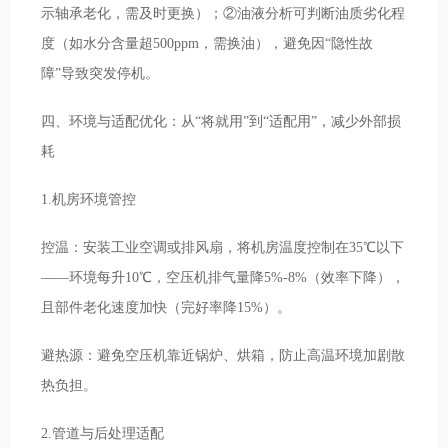
示轴承老化，需及时更换）；②油液分析可判断油质劣化程
度（如水分含量超500ppm，需换油），避免因“隐性故
障”导致突发停机。
四、环境与适配优化：从“将就用”到“适配用”，减少外部损
耗
1.机房环境管控
控温：安装工业空调或排风扇，将机房温度控制在35℃以下
——环境每升10℃，空压机排气量降5%-8%（效率下降），
且部件老化速度加快（完好率降15%）。
避热源：避免空压机靠近锅炉、烘箱，防止高温环境加剧散
热负担。
2.管道与后处理适配