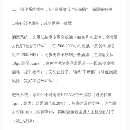
二、强化系统维护：从“事后修”到“事前防”，保障完好率
1.核心部件维护：减少磨损与故障
润滑系统：选用低粘度专用合成油（如46号合成油，摩擦阻
力比矿物油低15%），每1500-2000小时更换（恶劣环境缩
短至1200小时），同步更换不锈钢折叠油滤（过滤精度从
10μm降至3μm），避免油泥堵塞润滑通道——既减少摩擦
能耗（提升效率），又防止转子、轴承“干摩擦”（降低抱死
风险，完好率提升40%）。
进气系统：每1000小时清洁HEPA级空气滤芯（过滤精度
1μm，阻力比普通滤芯低20%），堵塞时及时更换：进气阻
力每降1kPa，能耗降1%，同时避免粉尘进入主机划伤转子
（减少故障）。