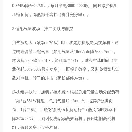
0.8MPa降至0.7MPa，每月节电3000-4000度，同时减少机组
压缩负荷，降低部件磨损（提升完好率）。
2.适配气量波动，推广变频与群控
用气波动大（波动＞30%）时，将定频机改造为变频机：通
过转速调节匹配气量（如用气量从10m³/min降至5m³/min，
转速从50Hz降至25Hz，能耗降至1/4），减少空载时间（空
载仍耗30%-50%额定功率），既提升效率，又避免频繁加卸
载对电机、转子的冲击（延长部件寿命）。
多机组并联时，加装群控系统：根据总用气量自动分配负荷
（如3台55kW机组，总用气量12m³/min时，启动2台满负
荷、1台停机），避免“多机低负荷运行”（低负荷时效率下
降20%-30%），同时优先启动高效新机，停用老旧高耗机
组，兼顾效率与设备寿命。