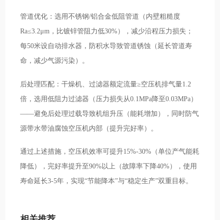
管道优化：选用不锈钢/铝合金低阻管道（内壁粗糙度
Ra≤3.2μm，比镀锌管阻力低30%），减少沿程压力损失；
每50米设自动排水器，防积水导致管道锈蚀（延长管道寿
命，减少气源污染）。
后处理匹配：干燥机、过滤器额定流量≥空压机排气量1.2
倍，选用低阻力过滤器（压力损失从0.1MPa降至0.03MPa）
——避免后处理过载导致机组升压（能耗增加），同时防气
源带水带油腐蚀空压机内部（提升完好率）。
通过上述措施，空压机效率可提升15%-30%（单位产气能耗
降低），完好率提升至90%以上（故障率下降40%），使用
寿命延长3-5年，实现“节能降本”与“稳定生产”双重目标。
相关推荐