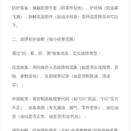
防护装备：佩戴防滑手套（防零件划伤）、护目镜（防油雾
飞溅），拆解高温部件（如油冷却器）需待温度降至40℃以
下。
二、故障初步诊断（缩小排查范围）
通过“问、看、听、测”收集信息，定位故障类型：
信息收集：询问操作人员故障前现象（如是否出现报警、异
响、参数波动）、近期保养记录（如是否刚换油、清滤
芯）；
外观检查：看控制面板报警代码（如“E01”高温、“E02”压力
不足）、设备表面（有无漏油、漏气、零件变形）、油位油
质（油位是否正常、油是否浑浊/乳化）；
感官判断：听故障时声音（主机“金属摩擦声”可能是轴承磨