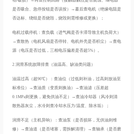
是否吸合、急停按钮是否误按）→蕞后查电机（绝缘电阻是
否达标、绕组是否烧毁，烧毁则需维修或更换）；
电机过载停机：查负载（进气阀是否卡滞导致主机负荷大）
→查散热（电机风扇是否停转、电机外壳是否积尘）→查电
源（电压是否过低，三相电压偏差是否超5%）。
2.润滑系统故障排查（油温高、缺油类问题）
油温过高（超90℃）：查油位（过低则补油，过高则放油至
标准位）→查油质（变质则换油）→查油滤（压差超
0.1MPa则更换，避免供油不足）→查油冷却器（风冷则清
散热器灰尘，水冷则查冷却水压力/温度、除水垢）；
润滑不足（主机异响）：查油泵（是否损坏，无供油则维
修）→查油道（是否堵塞，需拆解清理）→查轴承（是否磨