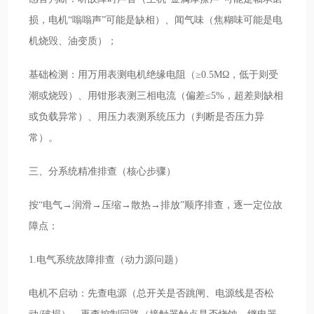
损，电机“嗡嗡声”可能是缺相）、闻气味（焦糊味可能是电
机烧毁、油变质）；
基础检测：用万用表测电机绝缘电阻（≥0.5MΩ，低于则受
潮或烧毁）、用钳形表测三相电流（偏差≤5%，超差则缺相
或负载异常）、用压力表测系统压力（判断是否压力异
常）。
三、分系统精准排查（核心步骤）
按“电气→润滑→压缩→散热→排放”顺序排查，逐一定位故
障点：
1.电气系统故障排查（动力源问题）
电机不启动：先查电源（总开关是否跳闸、电源线是否松
动/破损）→再查控制回路（接触器触点是否烧蚀、继电器