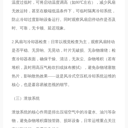
温度过低时，可将启动温度调高（如80℃左右），减少风扇
无效运转，甚至在极端低温条件下，可临时隔离冷却系统，
防止冷却过度影响设备运行。同时观察风扇启停动作是否及
时、可靠，无卡顿、延迟现象。
2.风扇与冷却器检查：日常以视觉检查为主，观察风扇转动
是否平稳、无异响、无晃动，叶片无破损、无杂物缠绕；检
查冷却器表面，确保干燥、清洁，无灰尘、杂物堆积（若有
堆积，及时用高压气枪吹扫或抹布擦拭），避免杂物堵塞散
热片，影响散热效果——这是风冷式空压机冷却系统运维的
核心，也是蕞容易被忽视的细节。
（三）泄放系统
泄放系统的核心作用是排出压缩空气中的冷凝水、油污等杂
物，避免杂物堆积腐蚀管路、损坏设备，日常运维重点关注