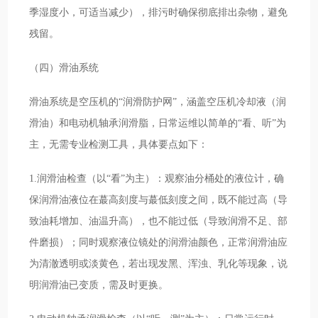
季湿度小，可适当减少），排污时确保彻底排出杂物，避免
残留。
（四）滑油系统
滑油系统是空压机的“润滑防护网”，涵盖空压机冷却液（润
滑油）和电动机轴承润滑脂，日常运维以简单的“看、听”为
主，无需专业检测工具，具体要点如下：
1.润滑油检查（以“看”为主）：观察油分桶处的液位计，确
保润滑油液位在蕞高刻度与蕞低刻度之间，既不能过高（导
致油耗增加、油温升高），也不能过低（导致润滑不足、部
件磨损）；同时观察液位镜处的润滑油颜色，正常润滑油应
为清澈透明或淡黄色，若出现发黑、浑浊、乳化等现象，说
明润滑油已变质，需及时更换。