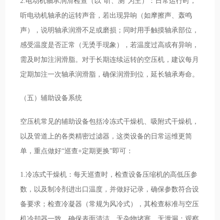
2.电动机轴承润滑检查（以“听、测”为主）：日常运行时，
听电动机轴承的运转声音，若出现异响（如摩擦声、轰鸣
声），说明轴承润滑不足或磨损；同时用手触摸轴承部位，
感受温度是否正常（无烫手现象），若温度过高或有异响，
需及时加注润滑脂。对于长期连续运转的空压机，建议每月
定期加注一次轴承润滑脂，确保润滑到位，延长轴承寿命。
（五）辅助设备系统
空压机常见的辅助设备包括冷冻式干燥机、吸附式干燥机，
以及管道上的各类精密过滤器，这类设备的日常运维更简
单，重点做好“巡查+定期更换”即可：
1.冷冻式干燥机：每天巡查时，检查设备压缩机的高低压参
数，以及制冷剂进出口温度，并做好记录，确保参数符合设
备要求；检查冷凝器（常规为风冷式），其检查标准与空压
机冷却器一致，确保表面清洁、无杂物堵塞、无泄漏；观察