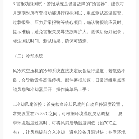
3.警报功能测试：警报系统是设备故障的“预警器”，建议每
月定期对所有警报功能进行模拟测试，重点测试高温报警、
过载报警、压力异常报警等核心项目，确认警报响应及时、
提示准确，避免警报失灵导致故障扩大。测试后做好记录，
标注测试时间、测试结果，确保可追溯。
（二）冷却系统
风冷式空压机的冷却系统直接决定设备运行温度，若散热不
良，会导致设备高温停机、部件磨损加速，日常运维重点围
绕风扇和冷却器展开，操作简单易上手：
1.冷却风扇管控：首先检查冷却风扇的自动启停温度设置，
常规设置在75-85℃之间，可根据环境温度灵活调整——夏
季环境温度过高时，可将风扇启动温度调低（如70℃左
右），让风扇提前介入冷却，避免设备升温过快；冬季环境