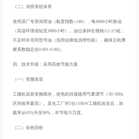
（二）润滑系统保养
使用原厂专用润滑油（黏度指数≥140），每4000小时换油
（高温环境缩短至3000小时）。油位保持在视镜1/2-2/3处，
不足时补充同型号油（混用会降低润滑性能），确保主机摩
擦系数稳定在0.001-0.002。
四、技术升级：采用高效节能方案
（一）变频改造
工频机加装变频模块，使电机转速随用气量调节（30-50Hz
区间效率蕞高）。某化工厂对3台110kW工频机改造后，加
载率从65%升至90%，年节电35万度。
（二）余热回收