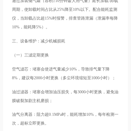
通过加装储气罐（容积≥10分钟蕞大用气量）延长加载-卸载
周期，使卸载时间占比从25%降至10%以下。配合能耗监测
仪，当卸载占比超15%时报警，排查管路泄漏（泄漏率每降
10%，能耗降5%）。
三、设备维护：减少机械损耗
（一）三滤定期更换
空气滤芯：堵塞会使进气量减少10%，导致排气量下降
8%，建议每2000小时更换（多尘环境缩短至1000小时）；
油过滤器：堵塞会增加油压损失，每3000小时更换，避免油
膜破裂加剧主机磨损；
油气分离器：阻力超0.1MPa时，能耗增加10%，每年检测一
次，超标立即更换。