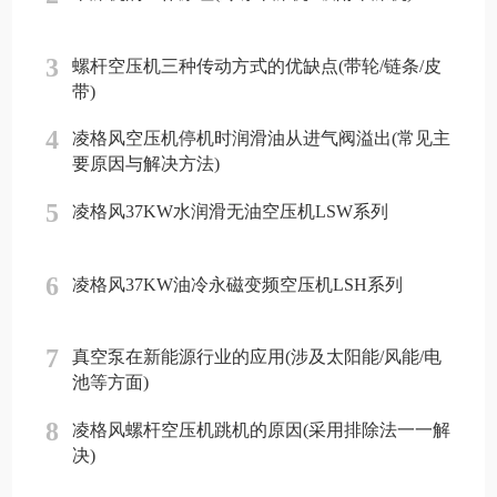
3
螺杆空压机三种传动方式的优缺点(带轮/链条/皮
带)
4
凌格风空压机停机时润滑油从进气阀溢出(常见主
要原因与解决方法)
5
凌格风37KW水润滑无油空压机LSW系列
6
凌格风37KW油冷永磁变频空压机LSH系列
7
真空泵在新能源行业的应用(涉及太阳能/风能/电
池等方面)
8
凌格风螺杆空压机跳机的原因(采用排除法一一解
决)