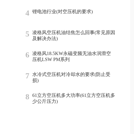
4
锂电池行业(对空压机的要求)
5
凌格风空压机油结焦怎么回事(常见原因
及解决办法)
6
凌格风18.5KW永磁变频无油水润滑空
压机LSW PM系列
7
水冷式空压机对冷却水的要求(防止受
损)
8
61立方空压机多大功率(61立方空压机多
少公斤压力)