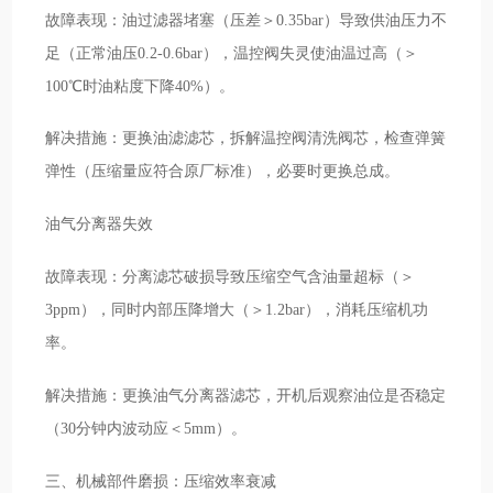
故障表现：油过滤器堵塞（压差＞0.35bar）导致供油压力不
足（正常油压0.2-0.6bar），温控阀失灵使油温过高（＞
100℃时油粘度下降40%）。
解决措施：更换油滤滤芯，拆解温控阀清洗阀芯，检查弹簧
弹性（压缩量应符合原厂标准），必要时更换总成。
油气分离器失效
故障表现：分离滤芯破损导致压缩空气含油量超标（＞
3ppm），同时内部压降增大（＞1.2bar），消耗压缩机功
率。
解决措施：更换油气分离器滤芯，开机后观察油位是否稳定
（30分钟内波动应＜5mm）。
三、机械部件磨损：压缩效率衰减