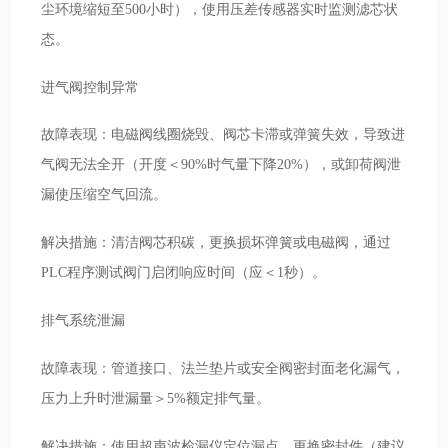
尘环境缩短至500小时），使用压差传感器实时监测滤芯状
态。
进气阀控制异常
故障表现：电磁阀线圈烧毁、阀芯卡滞或弹簧失效，导致进
气阀无法全开（开度＜90%时气量下降20%），或卸荷阀泄
漏使压缩空气回流。
解决措施：清洁阀芯积碳，更换损坏弹簧或电磁阀，通过
PLC程序测试阀门启闭响应时间（应＜1秒）。
排气系统泄漏
故障表现：管道接口、法兰垫片或安全阀密封面老化漏气，
压力上升时泄漏量＞5%额定排气量。
解决措施：使用超声波检漏仪定位漏点，更换密封件（建议