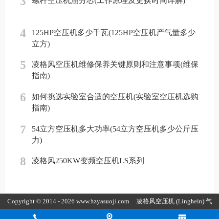
3
螺杆空压机油分芯(工作原理及更换时间详解)
4
125HP空压机多少千瓦(125HP空压机产气量多少
立方)
5
凌格风空压机维修保养关键原则和注意事项(维保
指南)
6
如何挑选实验室合适的空压机(实验室空压机选购
指南)
7
54立方空压机多大功率(54立方空压机多少公斤压
力)
8
凌格风250KW变频空压机LS系列
Copyright © 2014 - 2026 www.hzyasuoji.com
凌格风空压机
(Linghein) 气
胜智能装备（深圳）有限公司版权所有
粤ICP备2021072975号
粤公