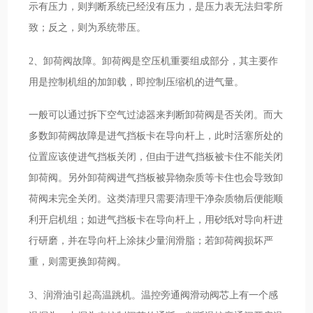
示有压力，则判断系统已经没有压力，是压力表无法归零所
致；反之，则为系统带压。
2、卸荷阀故障。卸荷阀是空压机重要组成部分，其主要作
用是控制机组的加卸载，即控制压缩机的进气量。
一般可以通过拆下空气过滤器来判断卸荷阀是否关闭。而大
多数卸荷阀故障是进气挡板卡在导向杆上，此时活塞所处的
位置应该使进气挡板关闭，但由于进气挡板被卡住不能关闭
卸荷阀。另外卸荷阀进气挡板被异物杂质等卡住也会导致卸
荷阀未完全关闭。这类清理只需要清理干净杂质物后便能顺
利开启机组；如进气挡板卡在导向杆上，用砂纸对导向杆进
行研磨，并在导向杆上涂抹少量润滑脂；若卸荷阀损坏严
重，则需更换卸荷阀。
3、润滑油引起高温跳机。温控旁通阀滑动阀芯上有一个感