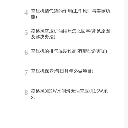
4
空压机储气罐的作用(工作原理与实际功
能)
5
凌格风空压机油结焦怎么回事(常见原因
及解决办法)
6
空压机的排气温度过高(有哪些危害呢)
7
空压机保养(每日月年必做项目)
8
凌格风30KW水润滑无油空压机LSW系
列