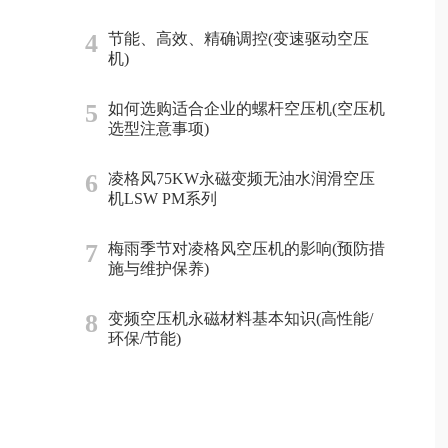
4
节能、高效、精确调控(变速驱动空压
机)
5
如何选购适合企业的螺杆空压机(空压机
选型注意事项)
6
凌格风75KW永磁变频无油水润滑空压
机LSW PM系列
7
梅雨季节对凌格风空压机的影响(预防措
施与维护保养)
8
变频空压机永磁材料基本知识(高性能/
环保/节能)