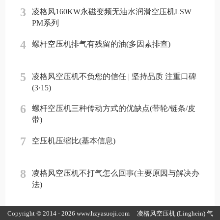
3
凌格风160KW永磁变频无油水润滑空压机LSW
PM系列
4
螺杆空压机排气有残留的油(多因素排查)
5
凌格风空压机不负您的信任 | 坚持品质 注重口碑
(3·15)
6
螺杆空压机三种传动方式的优缺点(带轮/链条/皮
带)
7
空压机压缩比(基本信息)
8
凌格风空压机不打气怎么回事(主要原因与解决办
法)
Copyright © 2014 - 2026 www.hzyasuoji.com
凌格风空压机
(Linghein) 气