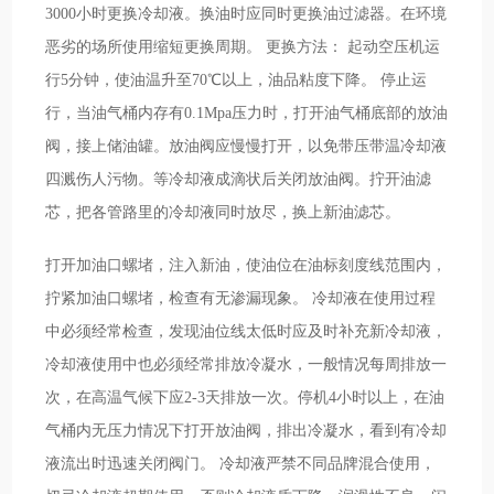
3000小时更换冷却液。换油时应同时更换油过滤器。在环境
恶劣的场所使用缩短更换周期。 更换方法： 起动空压机运
行5分钟，使油温升至70℃以上，油品粘度下降。 停止运
行，当油气桶内存有0.1Mpa压力时，打开油气桶底部的放油
阀，接上储油罐。放油阀应慢慢打开，以免带压带温冷却液
四溅伤人污物。等冷却液成滴状后关闭放油阀。拧开油滤
芯，把各管路里的冷却液同时放尽，换上新油滤芯。
打开加油口螺堵，注入新油，使油位在油标刻度线范围内，
拧紧加油口螺堵，检查有无渗漏现象。 冷却液在使用过程
中必须经常检查，发现油位线太低时应及时补充新冷却液，
冷却液使用中也必须经常排放冷凝水，一般情况每周排放一
次，在高温气候下应2-3天排放一次。停机4小时以上，在油
气桶内无压力情况下打开放油阀，排出冷凝水，看到有冷却
液流出时迅速关闭阀门。 冷却液严禁不同品牌混合使用，