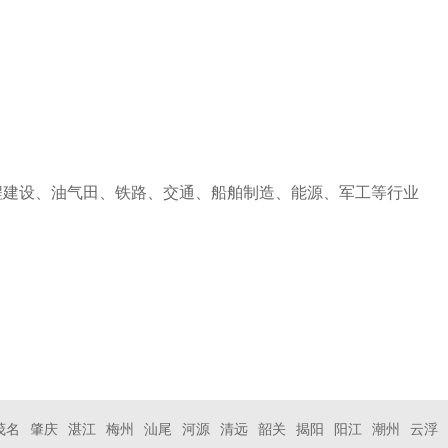
程建设、油气田、铁路、交通、船舶制造、能源、军工等行业
茂名
肇庆
湛江
梅州
汕尾
河源
清远
韶关
揭阳
阳江
潮州
云浮