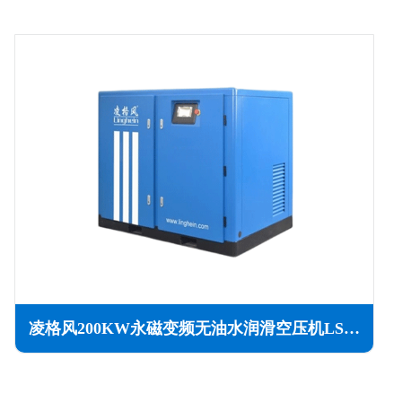
凌格风200KW永磁变频无油水润滑空压机LSW PM系列