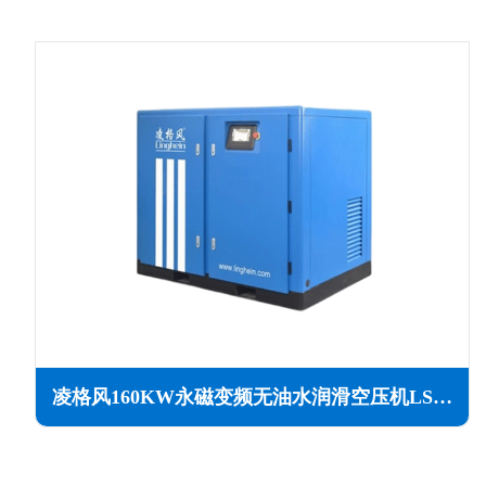
凌格风160KW永磁变频无油水润滑空压机LSW PM系列