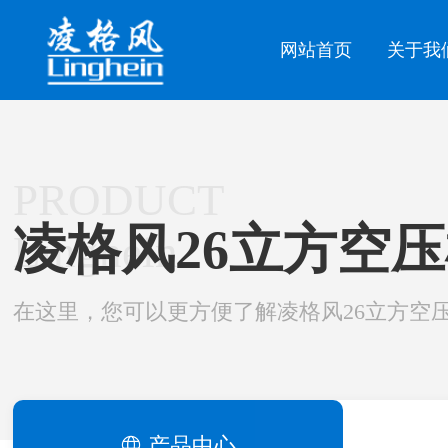
网站首页
关于我
PRODUCT
凌格风26立方空
Linghein
在这里，您可以更方便了解凌格风26立方空
产品中心