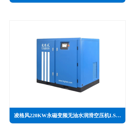
凌格风220KW永磁变频无油水润滑空压机LSW PM系列