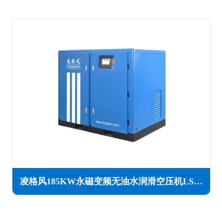
凌格风185KW永磁变频无油水润滑空压机LSW PM系列