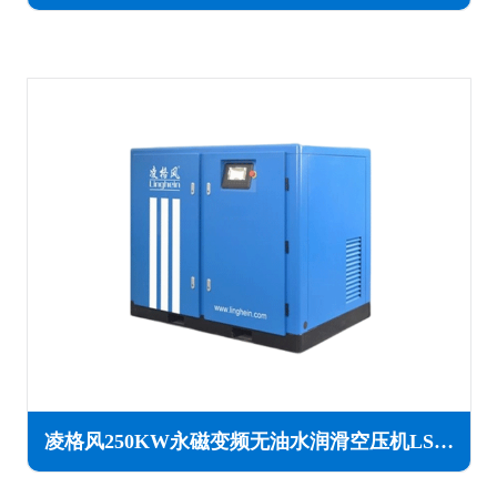
凌格风250KW永磁变频无油水润滑空压机LSW PM系列