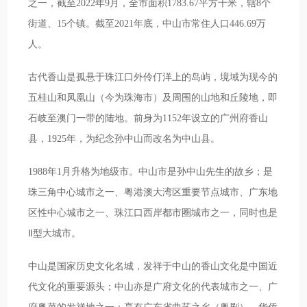
之一，截至2022年9月，全市面积1783.67平方千米，辖8个
街道、15个镇。截至2021年底，中山市常住人口446.69万
人。
古代香山是孤悬于珠江口外伶仃洋上的岛屿，境域为现今的
五桂山和凤凰山（今为珠海市）及周围的山地和丘陵地，即
石岐至澳门一带的陆地。前身为1152年设立的广州府香山
县，1925年，为纪念孙中山而改名为中山县。
1988年1月升格为地级市。中山市是孙中山先生的故乡；是
珠三角中心城市之一、粤港澳大湾区重要节点城市、广东地
区性中心城市之一、珠江口西岸都市圈城市之一，同时也是
Ⅱ型大城市。
中山是国家历史文化名城，发祥于中山的香山文化是中国近
代文化的重要源头；中山亦是广府文化的代表城市之一、广