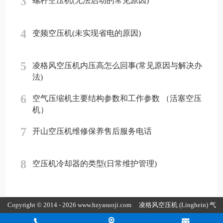
3
螺杆空压机(无法启动的常见原因)
4
变频空压机(未实现省电的原因)
5
凌格风空压机内压高怎么回事(常见原因与解决办
法)
6
空气压缩机主要结构参数和工作参数 （活塞空压
机）
7
开山空压机维修保养售后服务电话
8
空压机冷却器的类型(日常维护管理)
Copyright © 2014 - 2026 www.hzyasuoji.com
凌格风空压机
(Linghein) 气
胜智能装备（深圳）有限公司版权所有
粤ICP备2021072975号
粤公