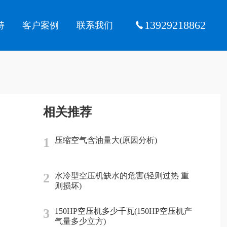
13929218862
持
客户案例
联系我们
相关推荐
1
压缩空气含油量大(原因分析)
2
水冷型空压机缺水的危害(轻则过热 重
则损坏)
3
150HP空压机多少千瓦(150HP空压机产
气量多少立方)