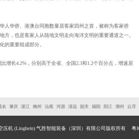
华人华侨、港澳台同胞数量居客家四州之首，被称为客家侨
地方，也是客家人从陆地文明走向海洋文明的重要通道之一。
化的重要组成部分。
，同比增长4.2%，分别高于全省、全国2.3和1.2个百分点，增速居
茂名
肇庆
湛江
梅州
汕尾
河源
清远
韶关
揭阳
阳江
潮州
云浮
空压机
(Linghein) 气胜智能装备（深圳）有限公司版权所有
粤I