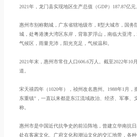
2021年，龙门县实现地区生产总值（GDP）187.87亿元
惠州市别称鹅城，广东省辖地级市，Ⅱ型大城市，国务
城，处粤港澳大湾区东岸，背靠罗浮山，南临大亚湾，境
气候区，雨量充沛，阳光充足，气候温和。
2021年末，惠州市常住人口606.6万人。截至2022
道。
宋天禧四年（1020年），祯州改名惠州。1988年1
东重镇”，一直以来都是东江流域政治、经济、军事、文
称。
惠州市是中国近代抗争史的前沿阵地，曾建立华南抗日
处在客家文化、广府文化和潮汕文化的交汇地带，各种