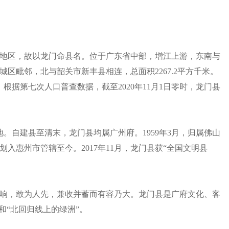
地区，故以龙门命县名。位于广东省中部，增江上游，东南与
区毗邻，北与韶关市新丰县相连，总面积2267.2平方千米。
。根据第七次人口普查数据，截至2020年11月1日零时，龙门县
地。自建县至清末，龙门县均属广州府。1959年3月，归属佛山
县划入惠州市管辖至今。2017年11月，龙门县获“全国文明县
响，敢为人先，兼收并蓄而有容乃大。龙门县是广府文化、客
和“北回归线上的绿洲”。