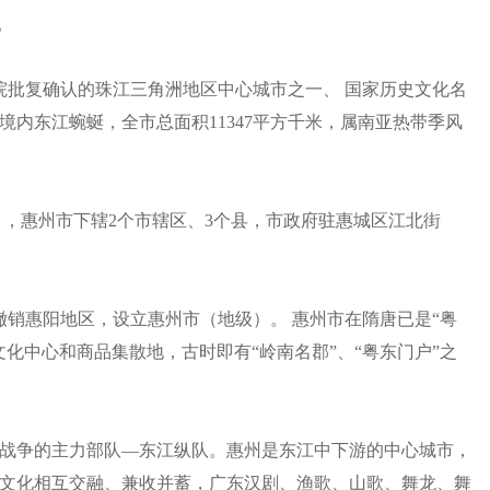
。
院批复确认的珠江三角洲地区中心城市之一、 国家历史文化名
内东江蜿蜒，全市总面积11347平方千米，属南亚热带季风
年10月，惠州市下辖2个市辖区、3个县，市政府驻惠城区江北街
月，撤销惠阳地区，设立惠州市（地级）。 惠州市在隋唐已是“粤
化中心和商品集散地，古时即有“岭南名郡”、“粤东门户”之
战争的主力部队—东江纵队。惠州是东江中下游的中心城市，
文化相互交融、兼收并蓄，广东汉剧、渔歌、山歌、舞龙、舞