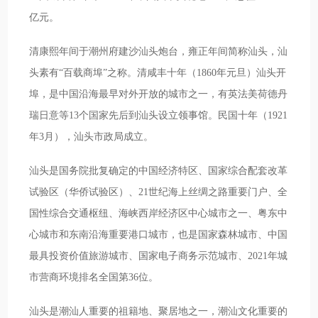
亿元。
清康熙年间于潮州府建沙汕头炮台，雍正年间简称汕头，汕
头素有“百载商埠”之称。清咸丰十年（1860年元旦）汕头开
埠，是中国沿海最早对外开放的城市之一，有英法美荷德丹
瑞日意等13个国家先后到汕头设立领事馆。民国十年（1921
年3月），汕头市政局成立。
汕头是国务院批复确定的中国经济特区、国家综合配套改革
试验区（华侨试验区）、21世纪海上丝绸之路重要门户、全
国性综合交通枢纽、海峡西岸经济区中心城市之一、粤东中
心城市和东南沿海重要港口城市，也是国家森林城市、中国
最具投资价值旅游城市、国家电子商务示范城市、2021年城
市营商环境排名全国第36位。
汕头是潮汕人重要的祖籍地、聚居地之一，潮汕文化重要的