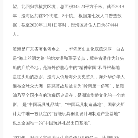
望。北回归线横贯区境，总面积345.23平方千米。截至2019
年，澄海区共辖3个街道、8个镇。 根据第七次人口普查数
据，截至2020年11月1日零时，澄海区常住人口为874444
人。
澄海是广东省著名侨乡之一，华侨历史文化底蕴深厚，自古
是“海上丝绸之路”的始发港和重要节点，樟林古港作为红头
船的启航圣地，是海外侨胞心中的“精神家园”和寻根基地，
是红头船的故乡。澄海人侨居海外历史悠久，海外华侨华人
遍布全球众大洲，陈慈黉故居被誉为“岭南第一侨宅”，是潮
汕乃至全国少有的珍稀历史遗存，是潮汕华侨文化的一个缩
影。 是“中国玩具礼品城”、“中国玩具制造基地”、国家火炬
计划中唯一被认定的“智能玩具创意设计与制造产业基地”，
也是全国唯一的“中国玩具礼品出口基地”。
2021年，澄海区实现地区生产总值486.68亿元，比增5.8%，