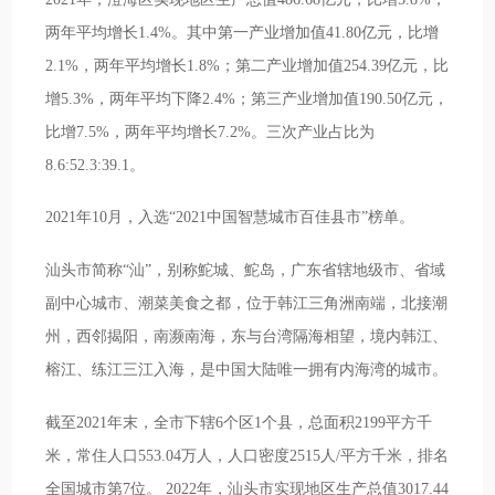
两年平均增长1.4%。其中第一产业增加值41.80亿元，比增
2.1%，两年平均增长1.8%；第二产业增加值254.39亿元，比
增5.3%，两年平均下降2.4%；第三产业增加值190.50亿元，
比增7.5%，两年平均增长7.2%。三次产业占比为
8.6:52.3:39.1。
2021年10月，入选“2021中国智慧城市百佳县市”榜单。
汕头市简称“汕”，别称鮀城、鮀岛，广东省辖地级市、省域
副中心城市、潮菜美食之都，位于韩江三角洲南端，北接潮
州，西邻揭阳，南濒南海，东与台湾隔海相望，境内韩江、
榕江、练江三江入海，是中国大陆唯一拥有内海湾的城市。
截至2021年末，全市下辖6个区1个县，总面积2199平方千
米，常住人口553.04万人，人口密度2515人/平方千米，排名
全国城市第7位。 2022年，汕头市实现地区生产总值3017.44