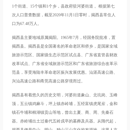
1个街道、15个镇和1个乡，县政府驻河婆街道 。根据第七
次人口普查数据，截至2020年11月1日零时，揭西县常住人
口为67.48万人。
揭西县主要地域原属揭阳。1965年7月，经国务院批准，置
揭西县。揭西县是全国著名的革命老区和侨乡，是国家全域
旅游示范区、国家级生态示范区试点县、广东省直管县财政
改革试点、广东省全域旅游示范区和广东省旅游综合改革示
范县，享受海陆丰革命老区振兴发展优惠。汕湛高速公路、
兴汕高速公路和甬莞高速公路穿境而过。
揭西县有着悠久的历史文明，河婆街道象山、北坑岗、玉峰
顶，五云镇鸡麻斗，坪上镇赤岭埔，五经富镇虎尾岽，金和
镇石牛埔和棉湖镇贡山等地，曾出土夏、商、周、先秦石
器。赤岭埔出土过秦代五岭戍卒的墓葬及兵器。从隋代起，
揭西县便是巾山、明山、独山三山文化的发源地。这里人文