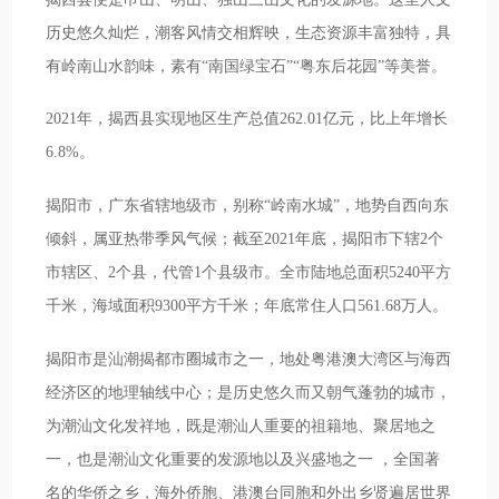
历史悠久灿烂，潮客风情交相辉映，生态资源丰富独特，具
有岭南山水韵味，素有“南国绿宝石”“粤东后花园”等美誉。
2021年，揭西县实现地区生产总值262.01亿元，比上年增长
6.8%。
揭阳市，广东省辖地级市，别称“岭南水城”，地势自西向东
倾斜，属亚热带季风气候；截至2021年底，揭阳市下辖2个
市辖区、2个县，代管1个县级市。全市陆地总面积5240平方
千米，海域面积9300平方千米；年底常住人口561.68万人。
揭阳市是汕潮揭都市圈城市之一，地处粤港澳大湾区与海西
经济区的地理轴线中心；是历史悠久而又朝气蓬勃的城市，
为潮汕文化发祥地，既是潮汕人重要的祖籍地、聚居地之
一，也是潮汕文化重要的发源地以及兴盛地之一 ，全国著
名的华侨之乡，海外侨胞、港澳台同胞和外出乡贤遍居世界