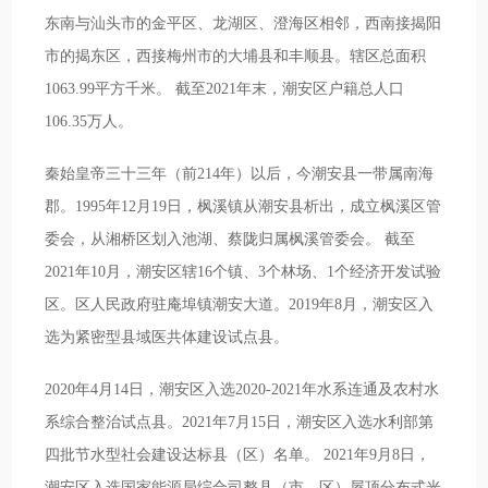
东南与汕头市的金平区、龙湖区、澄海区相邻，西南接揭阳
市的揭东区，西接梅州市的大埔县和丰顺县。辖区总面积
1063.99平方千米。 截至2021年末，潮安区户籍总人口
106.35万人。
秦始皇帝三十三年（前214年）以后，今潮安县一带属南海
郡。1995年12月19日，枫溪镇从潮安县析出，成立枫溪区管
委会，从湘桥区划入池湖、蔡陇归属枫溪管委会。 截至
2021年10月，潮安区辖16个镇、3个林场、1个经济开发试验
区。区人民政府驻庵埠镇潮安大道。2019年8月，潮安区入
选为紧密型县域医共体建设试点县。
2020年4月14日，潮安区入选2020-2021年水系连通及农村水
系综合整治试点县。2021年7月15日，潮安区入选水利部第
四批节水型社会建设达标县（区）名单。 2021年9月8日，
潮安区入选国家能源局综合司整县（市、区）屋顶分布式光