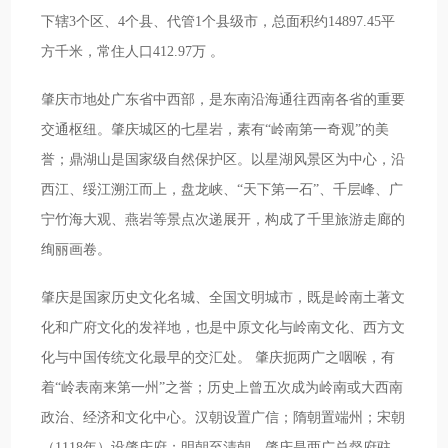
下辖3个区、4个县、代管1个县级市，总面积约14897.45平
方千米，常住人口412.97万 。
肇庆市地处广东省中西部，是东南沿海通往西南各省的重要
交通枢纽。肇庆城区的七星岩，素有“岭南第一奇观”的美
誉；鼎湖山是国家级自然保护区。以星湖风景区为中心，沿
西江、绥江溯江而上，盘龙峡、“天下第一石”、千层峰、广
宁竹海大观、燕岩等景点次递展开，构成了千里旅游走廊的
绚丽画卷。
肇庆是国家历史文化名城、全国文明城市，既是岭南土著文
化和广府文化的发祥地，也是中原文化与岭南文化、西方文
化与中国传统文化最早的交汇处。 肇庆扼两广之咽喉，有
着“岭表南来第一州”之誉；历史上曾五次成为岭南或大西南
政治、经济和文化中心。汉朝设置广信；隋朝置端州；宋朝
（1118年）设肇庆府；明朝至清朝，肇庆是两广总督府驻