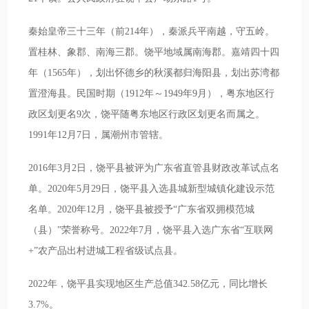
秦始皇帝三十三年（前214年），秦派兵平南越，守五岭。
置桂林、象郡、南海三郡。饶平地域属南海郡。嘉靖四十四
年（1565年），划出怀德乡的秋溪都归海阳县，划出苏湾都
置澄海县。民国时期（1912年～1949年9月），粤东地区行
政区划更名9次，饶平随粤东地区行政区划更名而属之。
1991年12月7日，属潮州市管辖。
2016年3月2日，饶平县被评为广东省直管县财政改革试点名
单。2020年5月29日，饶平县入选县城新型城镇化建设示范
名单。2020年12月，饶平县被授予“广东省双拥模范城
（县）”荣誉称号。2022年7月，饶平县入选广东省“互联网
+”农产品出村进城工程省级试点县。
2022年，饶平县实现地区生产总值342.58亿元，同比增长
3.7%。