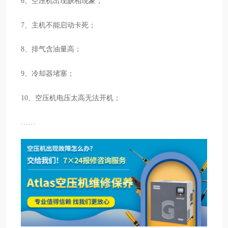
6、空压机出现缺相现象；
7、主机不能启动卡死；
8、排气含油量高；
9、冷却器堵塞；
10、空压机电压太高无法开机；
……