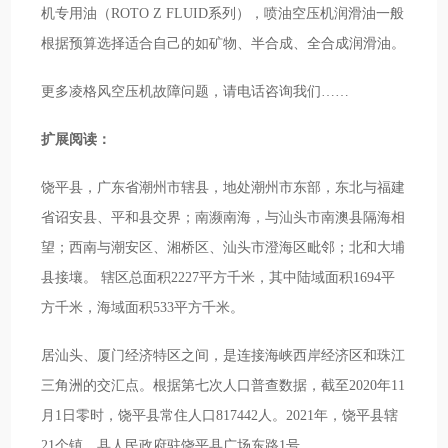
机专用油（ROTO Z FLUID系列），喷油空压机润滑油一般
根据预算选择适合自己的如矿物、半合成、全合成润滑油。
更多凌格风空压机故障问题，请电话咨询我们……
扩展阅读：
饶平县，广东省潮州市辖县，地处潮州市东部，东北与福建
省诏安县、平和县交界；南濒南海，与汕头市南澳县隔海相
望；西南与潮安区、湘桥区、汕头市澄海区毗邻；北和大埔
县接壤。 辖区总面积2227平方千米，其中陆域面积1694平
方千米，海域面积533平方千米。
居汕头、厦门经济特区之间，是连接海峡西岸经济区和珠江
三角洲的交汇点。根据第七次人口普查数据，截至2020年11
月1日零时，饶平县常住人口817442人。2021年，饶平县辖
21个镇。县人民政府驻饶平县广场东路1号。