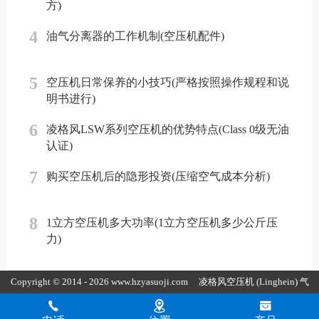
方)
4
油气分离器的工作机制(空压机配件)
5
空压机日常保养的小技巧(严格按照操作规程和说
明书进行)
6
凌格风LSW系列空压机的优势特点(Class 0级无油
认证)
7
购买空压机后的隐形投资(压缩空气成本分析)
8
1立方空压机多大功率(1立方空压机多少公斤压
力)
Copyright © 2014 - 2026 www.hzyasuoji.com
凌格风空压机
(Linghein) 气
胜智能装备（深圳）有限公司版权所有
粤ICP备2021072975号
粤公