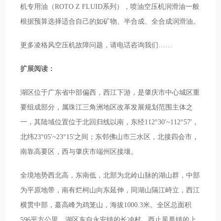
机专用油（ROTO Z FLUID系列），喷油空压机润滑油一般
根据预算选择适合自己的如矿物、半合成、全合成润滑油。
更多凌格风空压机故障问题，请电话咨询我们……
扩展阅读：
湖区位于广东省中部偏西，西江下游，是肇庆市中心城区重
要组成部分，属珠江三角洲地区改革发展规划范围主体之
一，其陆域位置位于北回归线以南，东经112°30′~112°57′，
北纬23°05′~23°15′之间；东邻佛山市三水区，北接四会市，
南靠高要区，西与肇庆市端州区接壤。
全境地势西北高，东南低，北部为北岭山脉的湖山群，中部
为平原地带，南有烂柯山向东延伸，同湖山隔江峙立，西江
横贯中部，蕞高峰为鸡笼山，海拔1000.3米。全区总面积
596平方公里。湖区东自永安镇的长冲村，西止凤凰镇的上