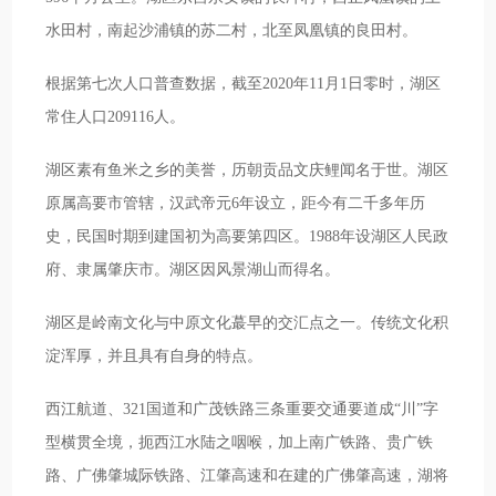
水田村，南起沙浦镇的苏二村，北至凤凰镇的良田村。
根据第七次人口普查数据，截至2020年11月1日零时，湖区
常住人口209116人。
湖区素有鱼米之乡的美誉，历朝贡品文庆鲤闻名于世。湖区
原属高要市管辖，汉武帝元6年设立，距今有二千多年历
史，民国时期到建国初为高要第四区。1988年设湖区人民政
府、隶属肇庆市。湖区因风景湖山而得名。
湖区是岭南文化与中原文化蕞早的交汇点之一。传统文化积
淀浑厚，并且具有自身的特点。
西江航道、321国道和广茂铁路三条重要交通要道成“川”字
型横贯全境，扼西江水陆之咽喉，加上南广铁路、贵广铁
路、广佛肇城际铁路、江肇高速和在建的广佛肇高速，湖将