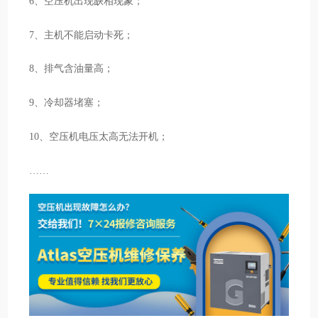
6、空压机出现缺相现象；
7、主机不能启动卡死；
8、排气含油量高；
9、冷却器堵塞；
10、空压机电压太高无法开机；
……