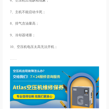
6、空压机出现缺相现象；
7、主机不能启动卡死；
8、排气含油量高；
9、冷却器堵塞；
10、空压机电压太高无法开机；
……