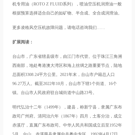
机专用油（ROTO Z FLUID系列），喷油空压机润滑油一般
根据预算选择适合自己的如矿物、半合成、全合成润滑油。
更多凌格风空压机故障问题，请电话咨询我们……
扩展阅读：
台山市，广东省辖县级市，由江门市代管。位于珠江三角洲
西南部，地处粤港澳大湾区和海上丝绸之路重要节点，陆地
总面积3308.24平方公里。2021年末，台山市户籍总人口
96.27万人。截至2022年10月，台山市下辖1个街道、16个
镇。台山市人民政府驻台城街道中山路23号。
明代弘治十二年（1499年），建县，称新宁县，隶属广东布
政司广州府。清同治六年（1867年）四月，土客分治，成立
赤溪厅，直属广东布政司。中华人民共和国成立后至1952年
5月，台山、赤溪两县隶属中共粤中专区。1992年4月17日，