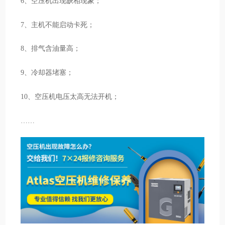
6、空压机出现缺相现象；
7、主机不能启动卡死；
8、排气含油量高；
9、冷却器堵塞；
10、空压机电压太高无法开机；
……