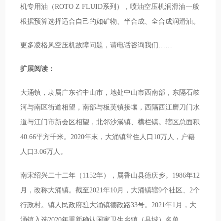
机专用油（ROTO Z FLUID系列），喷油空压机润滑油一般
根据预算选择适合自己的如矿物、半合成、全合成润滑油。
更多凌格风空压机故障问题，请电话咨询我们……
扩展阅读：
大涌镇，隶属广东省中山市，地处中山市西南部，东隔石岐
河与南区街道相望，南部与板芙镇接壤，西隔西江磨刀门水
道与江门市新会区相望，北邻沙溪镇、横栏镇。辖区总面积
40.66平方千米。2020年末，大涌镇常住人口10万人，户籍
人口3.06万人。
南宋绍兴二十二年（1152年），属香山县德庆乡。1986年12
月，改称大涌镇。截至2021年10月，大涌镇辖9个社区、2个
行政村。镇人民政府驻大涌镇德政路33号。2021年1月，大
涌镇入选2020年重新确认国家卫生乡镇（县城）名单。